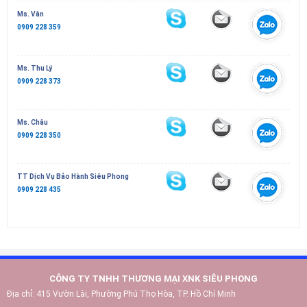
Ms. Vân
0909 228 359
Ms. Thu Lý
0909 228 373
Ms. Châu
0909 228 350
TT Dịch Vụ Bảo Hành Siêu Phong
0909 228 435
CÔNG TY TNHH THƯƠNG MẠI XNK SIÊU PHONG
Địa chỉ:
415 Vườn Lài, Phường Phú Thọ Hòa, TP. Hồ Chí Minh