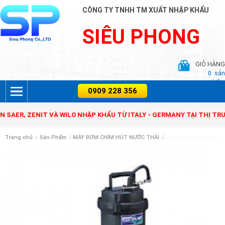
CÔNG TY TNHH TM XUẤT NHẬP KHẨU
SIÊU PHONG
GIỎ HÀNG
0
sản
phẩm
, ZENIT VÀ WILO NHẬP KHẨU TỪ ITALY - GERMANY TẠI THỊ TRƯỜNG 
Trang chủ
/
Sản Phẩm
/
MÁY BƠM CHÌM HÚT NƯỚC THẢI
/