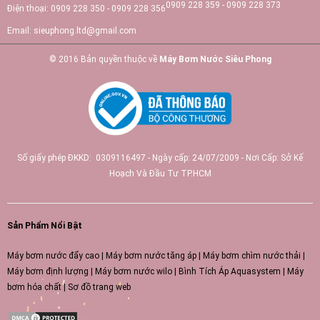
0909 228 359 - 0909 228 373
Điện thoại:
0909 228 350 - 0909 228 356
Email:
sieuphong.ltd@gmail.com
© 2016 Bản quyền thuộc về
Máy Bơm Nước Siêu Phong
Số giấy phép ĐKKD: 0309116497 - Ngày cấp: 24/07/2009 - Nơi Cấp: Sở Kế
Hoạch Và Đầu Tư TP.HCM
Sản Phẩm Nổi Bật
Máy bơm nước đẩy cao
|
Máy bơm nước tăng áp
|
Máy bơm chìm nước thải
|
Máy bơm định lượng
|
Máy bơm nước wilo
|
Bình Tích Áp Aquasystem
|
Máy
bơm hóa chất
|
Sơ đồ trang web