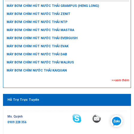
MÁY BƠM CHÌM HÚT NƯỚC THẢI GRAMPUS (HENG LONG)
MÁY BƠM CHÌM HÚT NƯỚC THẢI ZENIT
MÁY BƠM CHÌM HÚT NƯỚC THẢI NTP
MÁY BƠM CHÌM HÚT NƯỚC THẢI MASTRA
MÁY BƠM CHÌM HÚT NƯỚC THẢI EVERGUSH
MÁY BƠM CHÌM HÚT NƯỚC THẢI EVAK
MÁY BƠM CHÌM HÚT NƯỚC THẢI DAB
MÁY BƠM CHÌM HÚT NƯỚC THẢI WALRUS
MÁY BƠM CHÌM NƯỚC THẢI KAIQUAN
>>xem thêm
Hỗ Trợ Trực Tuyến
Ms. Quỳnh
0909 228 356