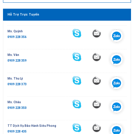
Hỗ Trợ Trực Tuyến
Ms. Quỳnh
0909 228 356
Ms. Vân
0909 228 359
Ms. Thu Lý
0909 228 373
Ms. Châu
0909 228 350
TT Dịch Vụ Bảo Hành Siêu Phong
0909 228 435