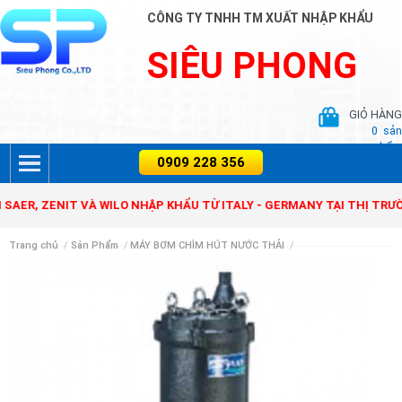
CÔNG TY TNHH TM XUẤT NHẬP KHẨU
SIÊU PHONG
GIỎ HÀNG
0
sản
phẩm
 ZENIT VÀ WILO NHẬP KHẨU TỪ ITALY - GERMANY TẠI THỊ TRƯỜNG V
Trang chủ
/
Sản Phẩm
/
MÁY BƠM CHÌM HÚT NƯỚC THẢI
/