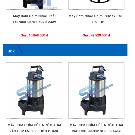
Máy Bơm Chìm Nước Thải
Máy Bơm Nước Chìm Pentax DMT
Tsurumi 50PU2.75S 0.75KW
560 5.5HP
Giá : 10.869.000 đ
Giá : 42.520.000 đ
HCP
MÁY BƠM CHÌM HÚT NƯỚC THẢI
MÁY BƠM CHÌM HÚT NƯỚC THẢI
RÁC HCP FN-35P 5HP 3 PHASE
RÁC HCP FN-33P 3HP 3 Phase