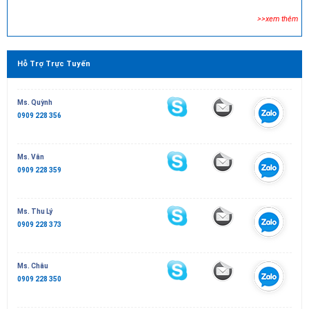
>>xem thêm
Hỗ Trợ Trực Tuyến
Ms. Quỳnh
0909 228 356
Ms. Vân
0909 228 359
Ms. Thu Lý
0909 228 373
Ms. Châu
0909 228 350