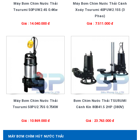
Máy Bơm Chìm Nước Thải
Máy Bơm Chìm Nước Thải Cánh
Tsurumi 50PUW2.4S 0.4Kw
Xoáy Tsurumi 40PUW2.15S (3
Phao)
Giá : 14.040.000 đ
Giá : 7.511.000 đ
Máy Bơm Chìm Nước Thải
Bơm Chìm Nước Thải TSURUMI
Tsurumi 50PU2.75S 0.75KW
Cánh Kín 80B41.5 2HP (380V)
Giá : 10.869.000 đ
Giá : 23.763.000 đ
MÁY BƠM CHÌM HÚT NƯỚC THẢI