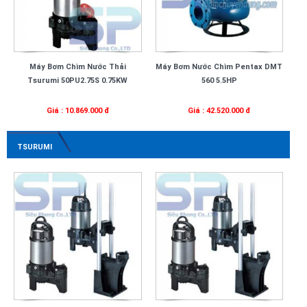
Máy Bơm Chìm Nước Thải
Máy Bơm Nước Chìm Pentax DMT
Tsurumi 50PU2.75S 0.75KW
560 5.5HP
Giá : 10.869.000 đ
Giá : 42.520.000 đ
TSURUMI