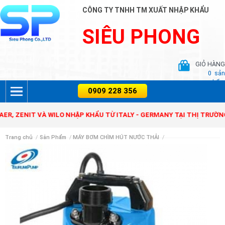
CÔNG TY TNHH TM XUẤT NHẬP KHẨU
SIÊU PHONG
GIỎ HÀNG
0
sản
phẩm
NIT VÀ WILO NHẬP KHẨU TỪ ITALY - GERMANY TẠI THỊ TRƯỜNG VIỆT
Trang chủ
/
Sản Phẩm
/
MÁY BƠM CHÌM HÚT NƯỚC THẢI
/