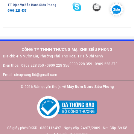
TT Dịch Vụ Bảo Hành Siêu Phong
0909 228 435
CÔNG TY TNHH THƯƠNG MẠI XNK SIÊU PHONG
Địa chỉ:
415 Vườn Lài, Phường Phú Thọ Hòa, TP. Hồ Chí Minh
0909 228 359 - 0909 228 373
Điện thoại:
0909 228 350 - 0909 228 356
Email:
sieuphong.ltd@gmail.com
© 2016 Bản quyền thuộc về
Máy Bơm Nước Siêu Phong
Số giấy phép ĐKKD: 0309116497 - Ngày cấp: 24/07/2009 - Nơi Cấp: Sở Kế