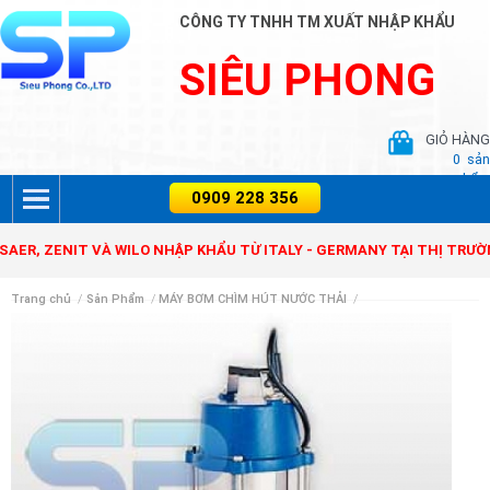
CÔNG TY TNHH TM XUẤT NHẬP KHẨU
SIÊU PHONG
GIỎ HÀNG
0
sản
phẩm
ZENIT VÀ WILO NHẬP KHẨU TỪ ITALY - GERMANY TẠI THỊ TRƯỜNG VI
Trang chủ
/
Sản Phẩm
/
MÁY BƠM CHÌM HÚT NƯỚC THẢI
/