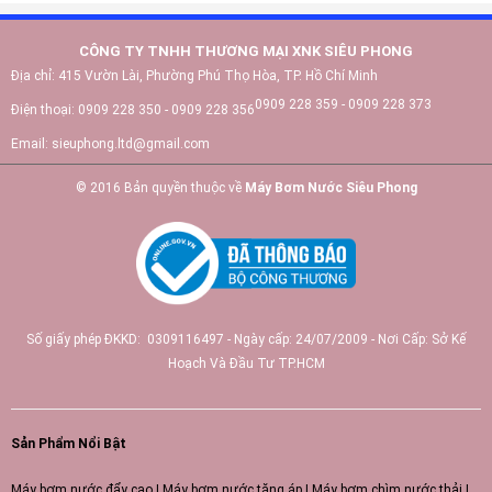
CÔNG TY TNHH THƯƠNG MẠI XNK SIÊU PHONG
Địa chỉ:
415 Vườn Lài, Phường Phú Thọ Hòa, TP. Hồ Chí Minh
0909 228 359 - 0909 228 373
Điện thoại:
0909 228 350 - 0909 228 356
Email:
sieuphong.ltd@gmail.com
© 2016 Bản quyền thuộc về
Máy Bơm Nước Siêu Phong
Số giấy phép ĐKKD: 0309116497 - Ngày cấp: 24/07/2009 - Nơi Cấp: Sở Kế
Hoạch Và Đầu Tư TP.HCM
Sản Phẩm Nổi Bật
Máy bơm nước đẩy cao
|
Máy bơm nước tăng áp
|
Máy bơm chìm nước thải
|