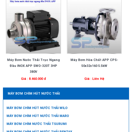
Máy Bơm Nước Thải Trục Ngang
Máy Bơm Hóa Chất APP CPS-
Đầu INOX APP SWO-320T 3HP
50x32x160 5.5kW
380V
Giá : 8.460.000 đ
Giá : Liên Hệ
MÁY BƠM CHÌM HÚT NƯỚC THẢI
MÁY BƠM CHÌM HÚT NƯỚC THẢI WILO
MÁY BƠM CHÌM HÚT NƯỚC THẢI MARO
MÁY BƠM CHÌM NƯỚC THẢI TSURUMI
MÁY BƠM CHÌM HÚT NƯỚC THẢI PENTAX