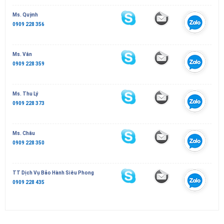
Ms. Quỳnh
0909 228 356
Ms. Vân
0909 228 359
Ms. Thu Lý
0909 228 373
Ms. Châu
0909 228 350
TT Dịch Vụ Bảo Hành Siêu Phong
0909 228 435