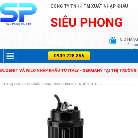
CÔNG TY TNHH TM XUẤT NHẬP KHẨU
SIÊU PHONG
GIỎ HÀNG
0
sản
phẩm
T VÀ WILO NHẬP KHẨU TỪ ITALY - GERMANY TẠI THỊ TRƯỜNG VIỆT 
Trang chủ
/
Sản Phẩm
/
MÁY BƠM CHÌM HÚT NƯỚC THẢI
/