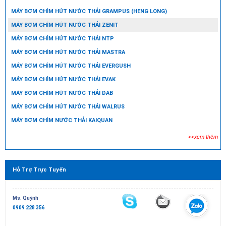
MÁY BƠM CHÌM HÚT NƯỚC THẢI GRAMPUS (HENG LONG)
MÁY BƠM CHÌM HÚT NƯỚC THẢI ZENIT
MÁY BƠM CHÌM HÚT NƯỚC THẢI NTP
MÁY BƠM CHÌM HÚT NƯỚC THẢI MASTRA
MÁY BƠM CHÌM HÚT NƯỚC THẢI EVERGUSH
MÁY BƠM CHÌM HÚT NƯỚC THẢI EVAK
MÁY BƠM CHÌM HÚT NƯỚC THẢI DAB
MÁY BƠM CHÌM HÚT NƯỚC THẢI WALRUS
MÁY BƠM CHÌM NƯỚC THẢI KAIQUAN
>>xem thêm
Hỗ Trợ Trực Tuyến
Ms. Quỳnh
0909 228 356