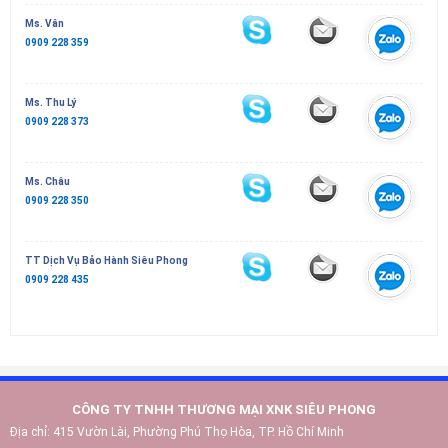
Ms. Vân
0909 228 359
Ms. Thu Lý
0909 228 373
Ms. Châu
0909 228 350
TT Dịch Vụ Bảo Hành Siêu Phong
0909 228 435
CÔNG TY TNHH THƯƠNG MẠI XNK SIÊU PHONG
Địa chỉ:
415 Vườn Lài, Phường Phú Thọ Hòa, TP. Hồ Chí Minh