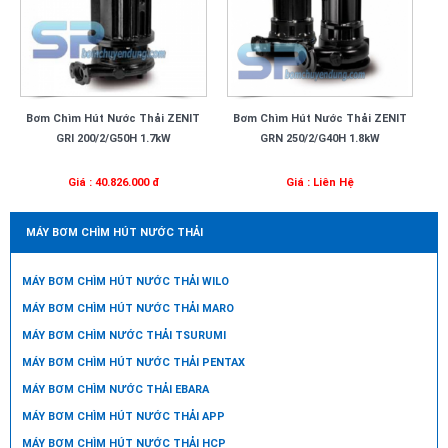
Bơm Chìm Hút Nước Thải ZENIT
Bơm Chìm Hút Nước Thải ZENIT
GRI 200/2/G50H 1.7kW
GRN 250/2/G40H 1.8kW
Giá : 40.826.000 đ
Giá : Liên Hệ
MÁY BƠM CHÌM HÚT NƯỚC THẢI
MÁY BƠM CHÌM HÚT NƯỚC THẢI WILO
MÁY BƠM CHÌM HÚT NƯỚC THẢI MARO
MÁY BƠM CHÌM NƯỚC THẢI TSURUMI
MÁY BƠM CHÌM HÚT NƯỚC THẢI PENTAX
MÁY BƠM CHÌM NƯỚC THẢI EBARA
MÁY BƠM CHÌM HÚT NƯỚC THẢI APP
MÁY BƠM CHÌM HÚT NƯỚC THẢI HCP