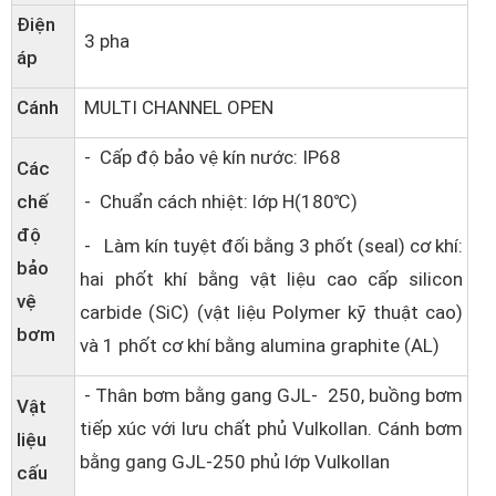
Điện
3 pha
áp
Cánh
MULTI CHANNEL OPEN
- Cấp độ bảo vệ kín nước: IP68
Các
chế
- Chuẩn cách nhiệt: lớp H(180℃)
độ
- Làm kín tuyệt đối bằng 3 phốt (seal) cơ khí:
bảo
hai phốt khí bằng vật liệu cao cấp silicon
vệ
carbide (SiC) (vật liệu Polymer kỹ thuật cao)
bơm
và 1 phốt cơ khí bằng alumina graphite (AL)
- Thân bơm bằng gang GJL- 250, buồng bơm
Vật
tiếp xúc với lưu chất phủ Vulkollan. Cánh bơm
liệu
bằng gang GJL-250 phủ lớp Vulkollan
cấu