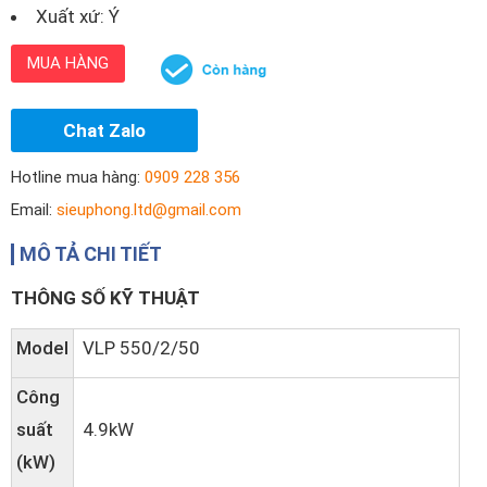
Xuất xứ: Ý
MUA HÀNG
Chat Zalo
Hotline mua hàng:
0909 228 356
Email:
sieuphong.ltd@gmail.com
MÔ TẢ CHI TIẾT
THÔNG SỐ KỸ THUẬT
Model
VLP 550/2/50
Công
suất
4.9kW
(kW)