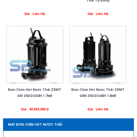
Thải Tự Động
Giá : Liên Hệ
Giá : Liên Hệ
Bơm Chìm Hút Nước Thải ZENIT
Bơm Chìm Hút Nước Thải ZENIT
GRI 200/2/G50H 1.7kW
GRN 250/2/G40H 1.8kW
Giá : 40.826.000 đ
Giá : Liên Hệ
MÁY BƠM CHÌM HÚT NƯỚC THẢI