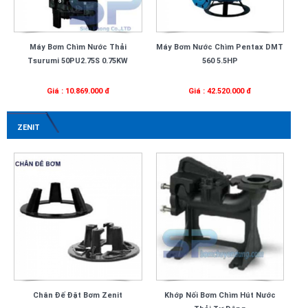
Máy Bơm Chìm Nước Thải
Máy Bơm Nước Chìm Pentax DMT
Tsurumi 50PU2.75S 0.75KW
560 5.5HP
Giá : 10.869.000 đ
Giá : 42.520.000 đ
ZENIT
Chân Đế Đặt Bơm Zenit
Khớp Nối Bơm Chìm Hút Nước