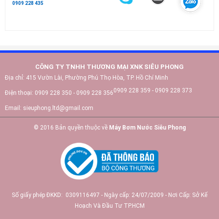
0909 228 435
CÔNG TY TNHH THƯƠNG MẠI XNK SIÊU PHONG
Địa chỉ:
415 Vườn Lài, Phường Phú Thọ Hòa, TP. Hồ Chí Minh
0909 228 359 - 0909 228 373
Điện thoại:
0909 228 350 - 0909 228 356
Email:
sieuphong.ltd@gmail.com
© 2016 Bản quyền thuộc về
Máy Bơm Nước Siêu Phong
Số giấy phép ĐKKD: 0309116497 - Ngày cấp: 24/07/2009 - Nơi Cấp: Sở Kế
Hoạch Và Đầu Tư TP.HCM