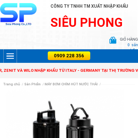
CÔNG TY TNHH TM XUẤT NHẬP KHẨU
SIÊU PHONG
GIỎ HÀNG
0
sản
phẩm
T VÀ WILO NHẬP KHẨU TỪ ITALY - GERMANY TẠI THỊ TRƯỜNG VIỆT N
Trang chủ
/
Sản Phẩm
/
MÁY BƠM CHÌM HÚT NƯỚC THẢI
/