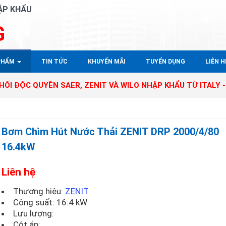
ẬP KHẨU
G
PHẨM
TIN TỨC
KHUYẾN MÃI
TUYỂN DỤNG
LIÊN HÊ
YỀN SAER, ZENIT VÀ WILO NHẬP KHẨU TỪ ITALY - GERMANY
Bơm Chìm Hút Nước Thải ZENIT DRP 2000/4/80
16.4kW
Liên hệ
Thương hiệu:
ZENIT
Công suất: 16.4 kW
Lưu lượng:
Cột áp: