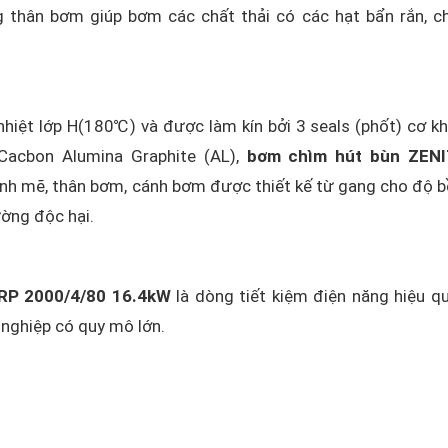
ng thân bơm giúp bơm các chất thải có các hạt bẩn rắn, 
hiệt lớp H(180℃) và được làm kín bởi 3 seals (phốt) cơ kh
 Cacbon Alumina Graphite (AL),
bơm chìm hút bùn ZEN
h mẽ, thân bơm, cánh bơm được thiết kế từ gang cho độ b
ường độc hại.
RP 2000/4/80 16.4kW
là dòng tiết kiệm điện năng hiệu qu
g nghiệp có quy mô lớn.