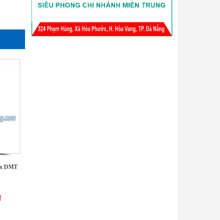
ax DMT
đ