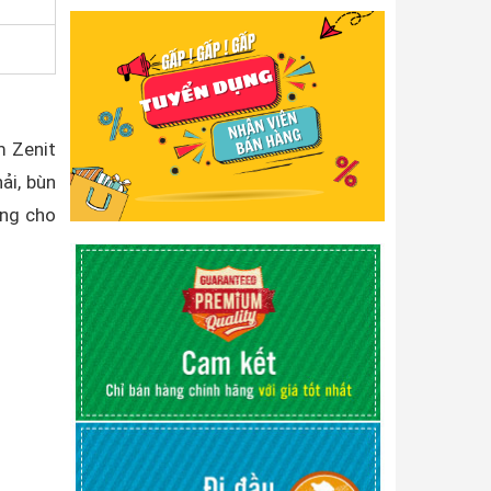
m Zenit
ải, bùn
ởng cho