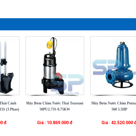
Thải Cánh
Máy Bơm Chìm Nước Thải Tsurumi
Máy Bơm Nước Chìm Pent
5S (3 Phao)
50PU2.75S 0.75KW
560 5.5HP
00 đ
Giá : 10.869.000 đ
Giá : 42.520.000 