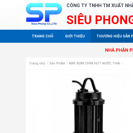
CÔNG TY TNHH TM XUẤT NH
SIÊU PHON
TRANG CHỦ
GIỚI THIỆU
THƯƠNG HIỆU SẢN 
NHÀ PHÂN PHỐI ĐỘC QU
Trang chủ
/
Sản Phẩm
/
MÁY BƠM CHÌM HÚT NƯỚC THẢI
/