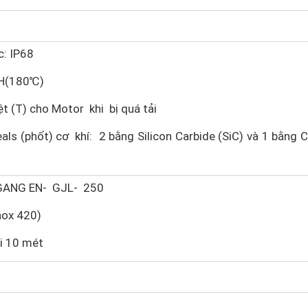
c: IP68
 H(180℃)
t (T) cho Motor khi bị quá tải
als (phốt) cơ khí: 2 bằng Silicon Carbide (SiC) và 1 bằng 
 GANG EN- GJL- 250
nox 420)
i 10 mét