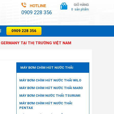
GIỎ HÀNG
0
sản phẩm
0909 228 356
0909 228 356
̣
 TẠI THỊ TRƯỜNG VIỆT NAM
MÁY BƠM CHÌM HÚT NƯỚC THẢI
MÁY BƠM CHÌM HÚT NƯỚC THẢI WILO
MÁY BƠM CHÌM HÚT NƯỚC THẢI MARO
MÁY BƠM CHÌM NƯỚC THẢI TSURUMI
MÁY BƠM CHÌM HÚT NƯỚC THẢI
PENTAX