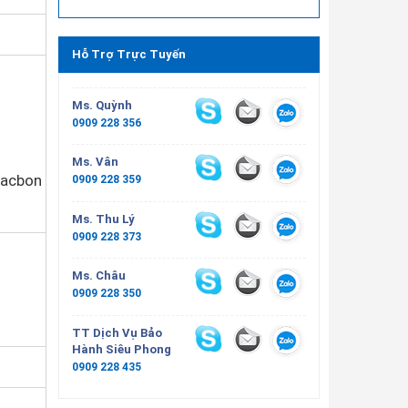
Hỗ Trợ Trực Tuyến
Ms. Quỳnh
0909 228 356
Ms. Vân
Cacbon
0909 228 359
Ms. Thu Lý
0909 228 373
Ms. Châu
0909 228 350
TT Dịch Vụ Bảo
Hành Siêu Phong
0909 228 435