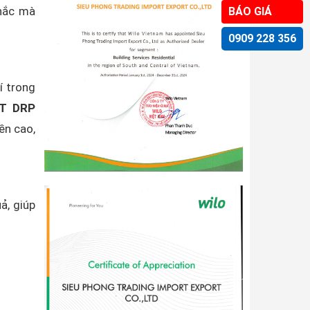
chắc mà
BÁO GIÁ
0909 228 356
í trong
IT DRP
ền cao,
ả, giúp