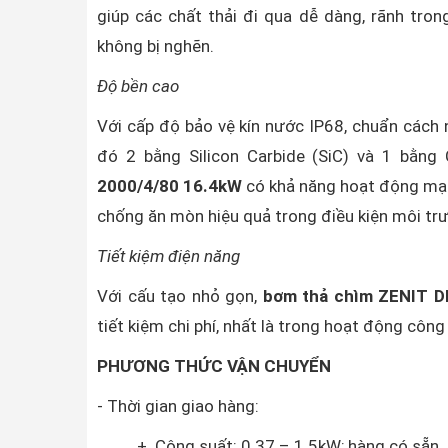
giúp các chất thải đi qua dễ dàng, rãnh tro
không bị nghẽn.
Độ bền cao
Với cấp độ bảo vệ kín nước IP68, chuẩn cách n
đó 2 bằng Silicon Carbide (SiC) và 1 bằng
2000/4/80 16.4kW
có khả năng hoạt động mạn
chống ăn mòn hiệu quả trong điều kiện môi tr
Tiết kiệm điện năng
Với cấu tạo nhỏ gọn,
bơm thả chìm ZENIT D
tiết kiệm chi phí, nhất là trong hoạt động côn
PHƯƠNG THỨC VẬN CHUYỂN
- Thời gian giao hàng:
+ Công suất: 0.37 – 1.5kW; hàng có sẵn