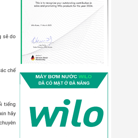
g sẽ do
các chế
i tiếng
xin hãy
 chuyên