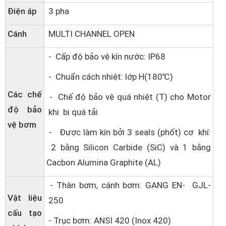
Điện áp
3 pha
Cánh
MULTI CHANNEL OPEN
- Cấp độ bảo vệ kín nước: IP68
- Chuẩn cách nhiệt: lớp H(180℃)
Các chế
- Chế độ bảo vệ quá nhiệt (T) cho Motor
độ bảo
khi bị quá tải
vệ bơm
- Được làm kín bởi 3 seals (phốt) cơ khí:
2 bằng Silicon Carbide (SiC) và 1 bằng
Cacbon Alumina Graphite (AL)
- Thân bơm, cánh bơm: GANG EN- GJL-
Vật liệu
250
cấu tạo
- Trục bơm: ANSI 420 (Inox 420)