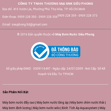
CÔNG TY TNHH THƯƠNG MẠI XNK SIÊU PHONG
Địa chỉ:
415 Vườn Lài, Phường Phú Thọ Hòa, TP. Hồ Chí Minh
0909 228 359 - 0909 228 373
Điện thoại:
0909 228 350 - 0909 228 356
Email:
sieuphong.ltd@gmail.com
© 2016 Bản quyền thuộc về
Máy Bơm Nước Siêu Phong
Số giấy phép ĐKKD: 0309116497 - Ngày cấp: 24/07/2009 - Nơi Cấp: Sở Kế
Hoạch Và Đầu Tư TP.HCM
Sản Phẩm Nổi Bật
Máy bơm nước đẩy cao
|
Máy bơm nước tăng áp
|
Máy bơm chìm nước thải
|
Máy bơm định lượng
|
Máy bơm nước wilo
|
Bình Tích Áp Aquasystem
|
Máy