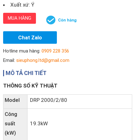
Xuất xứ: Ý
MUA HÀNG
Chat Zalo
Hotline mua hàng:
0909 228 356
Email:
sieuphong.ltd@gmail.com
MÔ TẢ CHI TIẾT
THÔNG SỐ KỸ THUẬT
Model
DRP 2000/2/80
Công
suất
19.3kW
(kW)