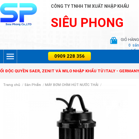
CÔNG TY TNHH TM XUẤT NHẬP KHẨU
SIÊU PHONG
GIỎ HÀNG
0
sản
phẩm
ÂN PHỐI ĐỘC QUYỀN SAER, ZENIT VÀ WILO NHẬP KHẨU TỪ ITALY - G
Trang chủ
/
Sản Phẩm
/
MÁY BƠM CHÌM HÚT NƯỚC THẢI
/