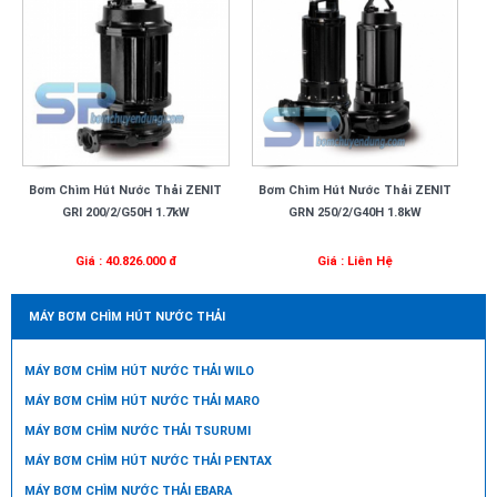
Bơm Chìm Hút Nước Thải ZENIT
Bơm Chìm Hút Nước Thải ZENIT
GRI 200/2/G50H 1.7kW
GRN 250/2/G40H 1.8kW
Giá : 40.826.000 đ
Giá : Liên Hệ
MÁY BƠM CHÌM HÚT NƯỚC THẢI
MÁY BƠM CHÌM HÚT NƯỚC THẢI WILO
MÁY BƠM CHÌM HÚT NƯỚC THẢI MARO
MÁY BƠM CHÌM NƯỚC THẢI TSURUMI
MÁY BƠM CHÌM HÚT NƯỚC THẢI PENTAX
MÁY BƠM CHÌM NƯỚC THẢI EBARA