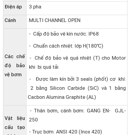
Điện áp
3 pha
Cánh
MULTI CHANNEL OPEN
- Cấp độ bảo vệ kín nước: IP68
- Chuẩn cách nhiệt: lớp H(180℃)
Các chế
- Chế độ bảo vệ quá nhiệt (T) cho Motor
độ bảo
khi bị quá tải
vệ bơm
- Được làm kín bởi 3 seals (phốt) cơ khí:
2 bằng Silicon Carbide (SiC) và 1 bằng
Cacbon Alumina Graphite (AL)
- Thân bơm, cánh bơm: GANG EN- GJL-
Vật liệu
250
cấu tạo
- Trục bơm: ANSI 420 (Inox 420)