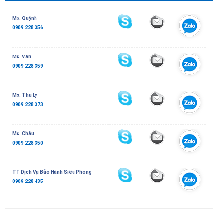
Ms. Quỳnh
0909 228 356
Ms. Vân
0909 228 359
Ms. Thu Lý
0909 228 373
Ms. Châu
0909 228 350
TT Dịch Vụ Bảo Hành Siêu Phong
0909 228 435