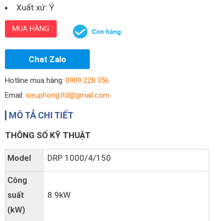
Xuất xứ: Ý
MUA HÀNG
Chat Zalo
Hotline mua hàng:
0909 228 356
Email:
sieuphong.ltd@gmail.com
MÔ TẢ CHI TIẾT
THÔNG SỐ KỸ THUẬT
Model
DRP 1000/4/150
Công
suất
8.9kW
(kW)