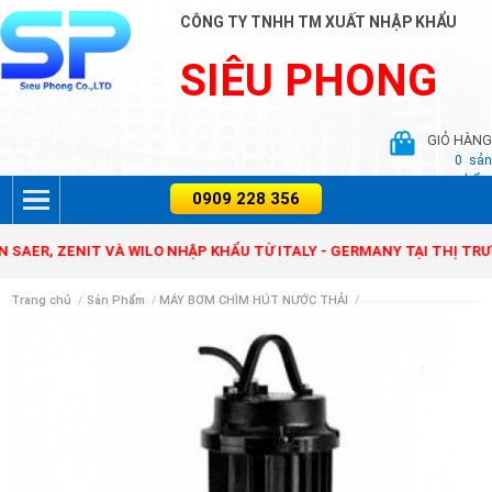
CÔNG TY TNHH TM XUẤT NHẬP KHẨU
SIÊU PHONG
GIỎ HÀNG
0
sản
phẩm
 ZENIT VÀ WILO NHẬP KHẨU TỪ ITALY - GERMANY TẠI THỊ TRƯỜNG 
Trang chủ
/
Sản Phẩm
/
MÁY BƠM CHÌM HÚT NƯỚC THẢI
/