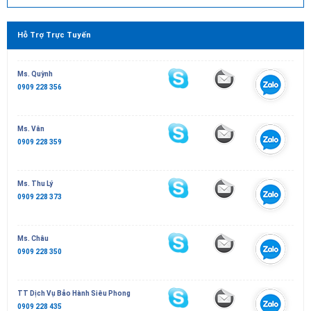
Hỗ Trợ Trực Tuyến
Ms. Quỳnh
0909 228 356
Ms. Vân
0909 228 359
Ms. Thu Lý
0909 228 373
Ms. Châu
0909 228 350
TT Dịch Vụ Bảo Hành Siêu Phong
0909 228 435