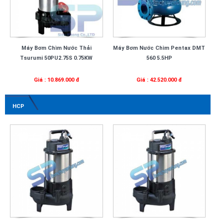
Máy Bơm Chìm Nước Thải
Máy Bơm Nước Chìm Pentax DMT
Tsurumi 50PU2.75S 0.75KW
560 5.5HP
Giá : 10.869.000 đ
Giá : 42.520.000 đ
HCP