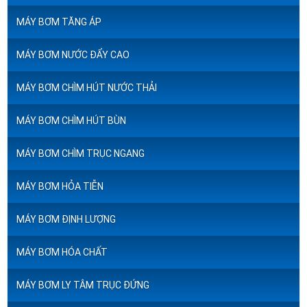
MÁY BƠM TĂNG ÁP
MÁY BƠM NƯỚC ĐẨY CAO
MÁY BƠM CHÌM HÚT NƯỚC THẢI
MÁY BƠM CHÌM HÚT BÙN
MÁY BƠM CHÌM TRỤC NGANG
MÁY BƠM HỎA TIỄN
MÁY BƠM ĐỊNH LƯỢNG
MÁY BƠM HÓA CHẤT
MÁY BƠM LY TÂM TRỤC ĐỨNG