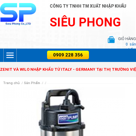
CÔNG TY TNHH TM XUẤT NHẬP KHẨU
SIÊU PHONG
GIỎ HÀNG
0
sản
phẩm
 VÀ WILO NHẬP KHẨU TỪ ITALY - GERMANY TẠI THỊ TRƯỜNG VIỆT NA
Trang chủ
/
Sản Phẩm
/
/