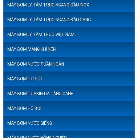
MÁY BƠM LY TÂM TRỤC NGANG ĐẦU INOX
MÁY BƠM LY TÂM TRỤC NGANG ĐẦU GANG
MÁY BƠM LY TÂM TECO VIỆT NAM
MÁY BƠM MÀNG KHÍ NÉN
MÁY BƠM NƯỚC TUẦN HOÀN
MÁY BƠM TỰ HÚT
MÁY BƠM TUABIN ĐA TẦNG CÁNH
MÁY BƠM HỒ BƠI
MÁY BƠM NƯỚC GIẾNG