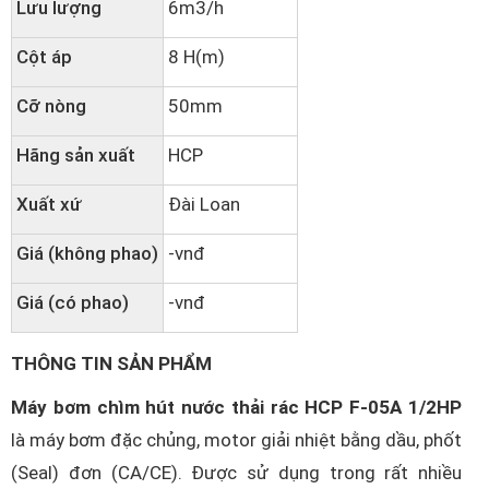
Lưu lượng
6m3/h
Cột áp
8 H(m)
Cỡ nòng
50mm
Hãng sản xuất
HCP
Xuất xứ
Đài Loan
Giá (không phao)
-vnđ
Giá (có phao)
-vnđ
THÔNG TIN SẢN PHẨM
Máy bơm chìm hút nước thải rác HCP F-05A 1/2HP
là máy bơm đặc chủng, motor giải nhiệt bằng dầu, phốt
(Seal) đơn (CA/CE). Được sử dụng trong rất nhiều