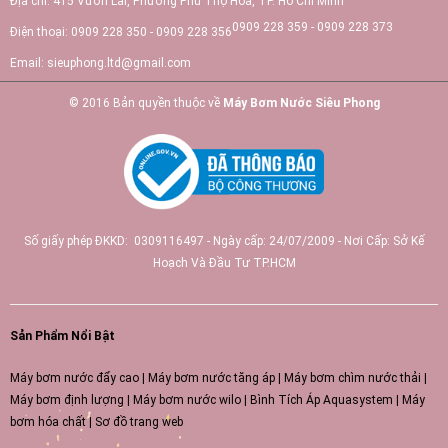
Địa chỉ:
415 Vườn Lài, Phường Phú Thọ Hòa, TP. Hồ Chí Minh
0909 228 359 - 0909 228 373
Điện thoại:
0909 228 350 - 0909 228 356
Email:
sieuphong.ltd@gmail.com
© 2016 Bản quyền thuộc về
Máy Bơm Nước Siêu Phong
Số giấy phép ĐKKD: 0309116497 - Ngày cấp: 24/07/2009 - Nơi Cấp: Sở Kế
Hoạch Và Đầu Tư TP.HCM
Sản Phẩm Nổi Bật
Máy bơm nước đẩy cao
|
Máy bơm nước tăng áp
|
Máy bơm chìm nước thải
|
Máy bơm định lượng
|
Máy bơm nước wilo
|
Bình Tích Áp Aquasystem
|
Máy
bơm hóa chất
|
Sơ đồ trang web