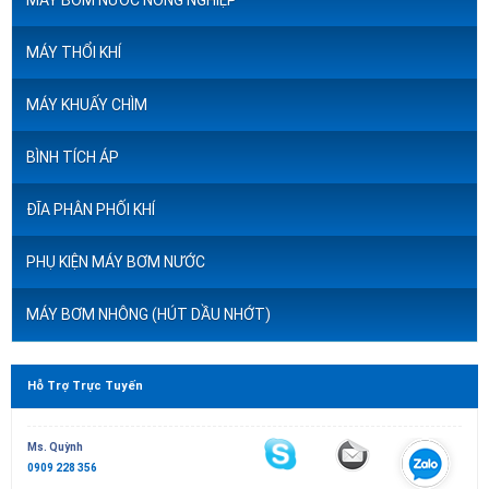
MÁY BƠM NƯỚC NÔNG NGHIỆP
MÁY THỔI KHÍ
MÁY KHUẤY CHÌM
BÌNH TÍCH ÁP
ĐĨA PHÂN PHỐI KHÍ
PHỤ KIỆN MÁY BƠM NƯỚC
MÁY BƠM NHÔNG (HÚT DẦU NHỚT)
Hỗ Trợ Trực Tuyến
Ms. Quỳnh
0909 228 356