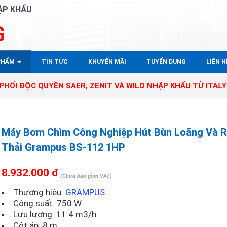
ẬP KHẨU
G
PHẨM
TIN TỨC
KHUYẾN MÃI
TUYỂN DỤNG
LIÊN HÊ
UYỀN SAER, ZENIT VÀ WILO NHẬP KHẨU TỪ ITALY - GERMAN
Máy Bơm Chìm Công Nghiệp Hút Bùn Loãng Và 
Thải Grampus BS-112 1HP
8.932.000 đ
(Chưa bao gồm VAT)
Thương hiệu:
GRAMPUS
Công suất: 750 W
Lưu lượng: 11.4 m3/h
Cột áp: 8 m