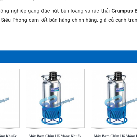
ng nghiệp gang đúc hút bùn loãng và rác thải
Grampus 
y Siêu Phong cam kết bán hàng chính hãng, giá cả cạnh tran
óng Khuấy
Máy Bơm Chìm Hố Móng Khuấy
Máy Bơm Chìm Hố Móng 