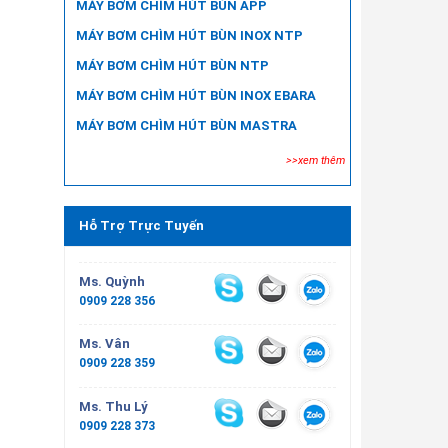
MÁY BƠM CHÌM HÚT BÙN APP
MÁY BƠM CHÌM HÚT BÙN INOX NTP
MÁY BƠM CHÌM HÚT BÙN NTP
MÁY BƠM CHÌM HÚT BÙN INOX EBARA
MÁY BƠM CHÌM HÚT BÙN MASTRA
>>xem thêm
Hỗ Trợ Trực Tuyến
Ms. Quỳnh
0909 228 356
Ms. Vân
0909 228 359
Ms. Thu Lý
0909 228 373