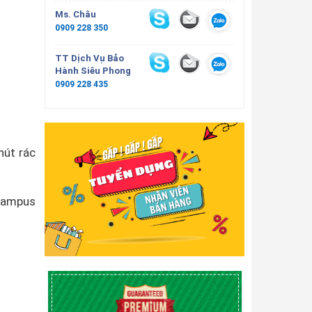
Ms. Châu
0909 228 350
TT Dịch Vụ Bảo
Hành Siêu Phong
0909 228 435
hút rác
Grampus