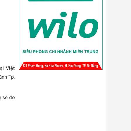
i Việt
ành Tp.
g sẽ do