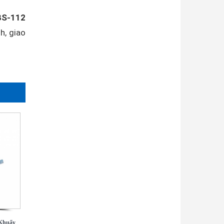
BS-112
h, giao
Khuấy