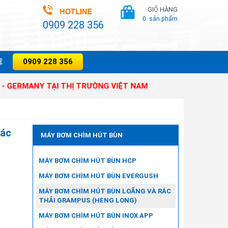
GIỎ HÀNG
0
sản phẩm
0909 228 356
0909 228 356
̣
Y TẠI THỊ TRƯỜNG VIỆT NAM
Rác
MÁY BƠM CHÌM HÚT BÙN
MÁY BƠM CHÌM HÚT BÙN HCP
MÁY BƠM CHÌM HÚT BÙN EVERGUSH
MÁY BƠM CHÌM HÚT BÙN LOÃNG VÀ RÁC
THẢI GRAMPUS (HENG LONG)
MÁY BƠM CHÌM HÚT BÙN INOX APP