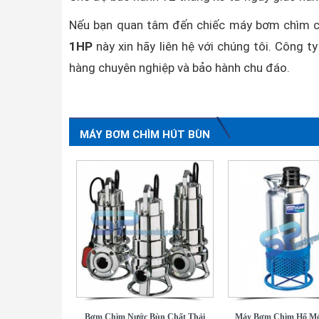
Nếu bạn quan tâm đến chiếc máy bơm chìm cô
1HP
này xin hãy liên hệ với chúng tôi. Công t
hàng chuyên nghiệp và bảo hành chu đáo.
MÁY BƠM CHÌM HÚT BÙN
Bơm Chìm Nước Bùn Chất Thải
Máy Bơm Chìm Hố M