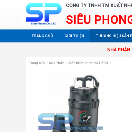
CÔNG TY TNHH TM XUẤT NH
SIÊU PHON
TRANG CHỦ
GIỚI THIỆU
THƯƠNG HIỆU SẢN 
NHÀ PHÂN PHỐI ĐỘC Q
Trang chủ
/
Sản Phẩm
/
MÁY BƠM CHÌM HÚT BÙN
/