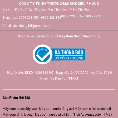
CÔNG TY TNHH THƯƠNG MẠI XNK SIÊU PHONG
Địa chỉ:
415 Vườn Lài, Phường Phú Thọ Hòa, TP. Hồ Chí Minh
0909 228 359 - 0909 228 373
Điện thoại:
0909 228 350 - 0909 228 356
Email:
sieuphong.ltd@gmail.com
© 2016 Bản quyền thuộc về
Máy Bơm Nước Siêu Phong
Số giấy phép ĐKKD: 0309116497 - Ngày cấp: 24/07/2009 - Nơi Cấp: Sở Kế
Hoạch Và Đầu Tư TP.HCM
Sản Phẩm Nổi Bật
Máy bơm nước đẩy cao
|
Máy bơm nước tăng áp
|
Máy bơm chìm nước thải
|
Máy bơm định lượng
|
Máy bơm nước wilo
|
Bình Tích Áp Aquasystem
|
Máy