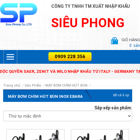
CÔNG TY TNHH TM XUẤT NHẬP KHẨU
SIÊU PHONG
GIỎ HÀNG
0
sản
phẩm
 QUYỀN SAER, ZENIT VÀ WILO NHẬP KHẨU TỪ ITALY - GERMANY TẠI
Trang chủ
/
Sản Phẩm
/
MÁY BƠM CHÌM HÚT BÙN
/
tất cả 6 sp
MÁY BƠM CHÌM HÚT BÙN INOX EBARA
Sắp xếp sản phẩm: