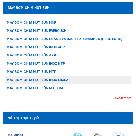
MÁY BƠM CHÌM HÚT BÙN
MÁY BƠM CHÌM HÚT BÙN HCP
MÁY BƠM CHÌM HÚT BÙN EVERGUSH
MÁY BƠM CHÌM HÚT BÙN LOÃNG VÀ RÁC THẢI GRAMPUS (HENG LONG)
MÁY BƠM CHÌM HÚT BÙN INOX APP
MÁY BƠM CHÌM HÚT BÙN APP
MÁY BƠM CHÌM HÚT BÙN INOX NTP
MÁY BƠM CHÌM HÚT BÙN NTP
MÁY BƠM CHÌM HÚT BÙN INOX EBARA
MÁY BƠM CHÌM HÚT BÙN MASTRA
>>xem thêm
Hỗ Trợ Trực Tuyến
Ms. Quỳnh