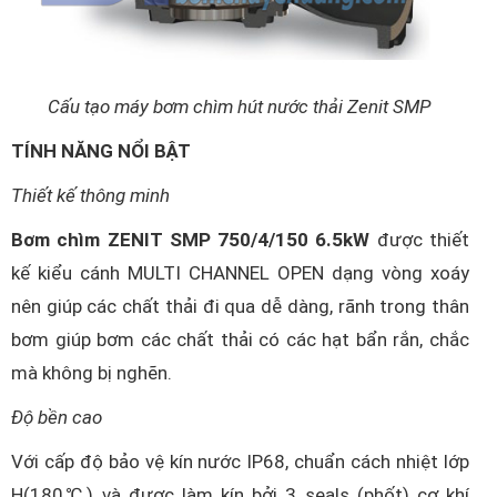
Cấu tạo máy bơm chìm hút nước thải Zenit SMP
TÍNH NĂNG NỔI BẬT
Thiết kế thông minh
Bơm chìm ZENIT SMP 750/4/150 6.5kW
được thiết
kế kiểu cánh MULTI CHANNEL OPEN dạng vòng xoáy
nên giúp các chất thải đi qua dễ dàng, rãnh trong thân
bơm giúp bơm các chất thải có các hạt bẩn rắn, chắc
mà không bị nghẽn.
Độ bền cao
Với cấp độ bảo vệ kín nước IP68, chuẩn cách nhiệt lớp
H(180℃) và được làm kín bởi 3 seals (phốt) cơ khí