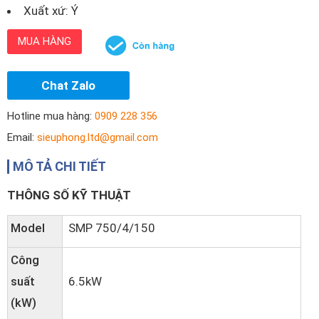
Xuất xứ: Ý
MUA HÀNG
Chat Zalo
Hotline mua hàng:
0909 228 356
Email:
sieuphong.ltd@gmail.com
MÔ TẢ CHI TIẾT
THÔNG SỐ KỸ THUẬT
Model
SMP 750/4/150
Công
suất
6.5kW
(kW)