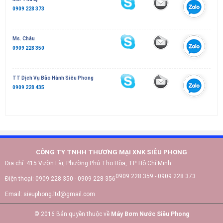
0909 228 373
Ms. Châu
0909 228 350
TT Dịch Vụ Bảo Hành Siêu Phong
0909 228 435
CÔNG TY TNHH THƯƠNG MẠI XNK SIÊU PHONG
Địa chỉ:
415 Vườn Lài, Phường Phú Thọ Hòa, TP. Hồ Chí Minh
0909 228 359 - 0909 228 373
Điện thoại:
0909 228 350 - 0909 228 356
Email:
sieuphong.ltd@gmail.com
© 2016 Bản quyền thuộc về
Máy Bơm Nước Siêu Phong