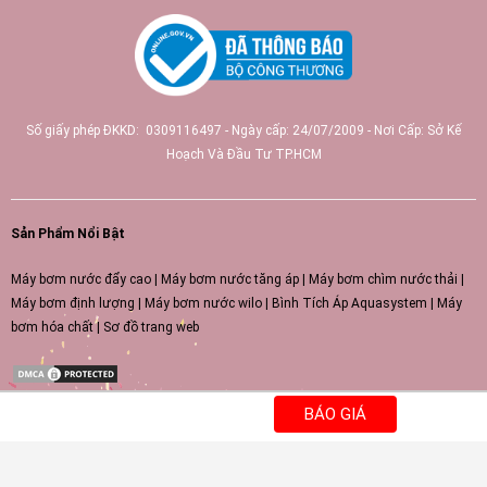
Số giấy phép ĐKKD: 0309116497 - Ngày cấp: 24/07/2009 - Nơi Cấp: Sở Kế
Hoạch Và Đầu Tư TP.HCM
Sản Phẩm Nổi Bật
Máy bơm nước đẩy cao
|
Máy bơm nước tăng áp
|
Máy bơm chìm nước thải
|
Máy bơm định lượng
|
Máy bơm nước wilo
|
Bình Tích Áp Aquasystem
|
Máy
bơm hóa chất
|
Sơ đồ trang web
BÁO GIÁ
66tv
https://51.79.157.238/
QH88