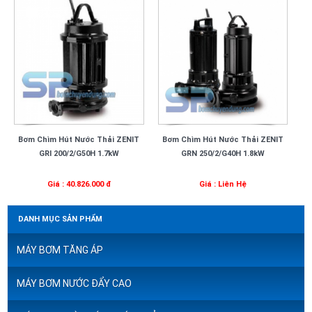
Bơm Chìm Hút Nước Thải ZENIT
Bơm Chìm Hút Nước Thải ZENIT
GRI 200/2/G50H 1.7kW
GRN 250/2/G40H 1.8kW
Giá : 40.826.000 đ
Giá : Liên Hệ
DANH MỤC SẢN PHẨM
MÁY BƠM TĂNG ÁP
MÁY BƠM NƯỚC ĐẨY CAO