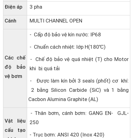
Điện áp
3 pha
Cánh
MULTI CHANNEL OPEN
- Cấp độ bảo vệ kín nước: IP68
- Chuẩn cách nhiệt: lớp H(180℃)
Các chế
- Chế độ bảo vệ quá nhiệt (T) cho Motor
độ bảo
khi bị quá tải
vệ bơm
- Được làm kín bởi 3 seals (phốt) cơ khí:
2 bằng Silicon Carbide (SiC) và 1 bằng
Cacbon Alumina Graphite (AL)
- Thân bơm, cánh bơm: GANG EN- GJL-
Vật liệu
250
cấu tạo
- Trục bơm: ANSI 420 (Inox 420)