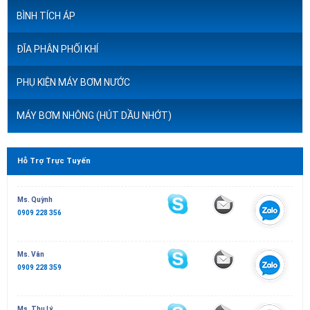
BÌNH TÍCH ÁP
ĐĨA PHÂN PHỐI KHÍ
PHỤ KIỆN MÁY BƠM NƯỚC
MÁY BƠM NHÔNG (HÚT DẦU NHỚT)
Hỗ Trợ Trực Tuyến
Ms. Quỳnh
0909 228 356
Ms. Vân
0909 228 359
Ms. Thu Lý