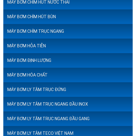
MÁY BƠM CHÌM HÚT NƯỚC THẢI
MÁY BƠM CHÌM HÚT BÙN
MÁY BƠM CHÌM TRỤC NGANG
MÁY BƠM HỎA TIỄN
MÁY BƠM ĐỊNH LƯỢNG
MÁY BƠM HÓA CHẤT
MÁY BƠM LY TÂM TRỤC ĐỨNG
MÁY BƠM LY TÂM TRỤC NGANG ĐẦU INOX
MÁY BƠM LY TÂM TRỤC NGANG ĐẦU GANG
MÁY BƠM LY TÂM TECO VIỆT NAM