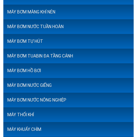
MÁY BƠM MÀNG KHÍ NÉN
MÁY BƠM NƯỚC TUẦN HOÀN
MÁY BƠM TỰ HÚT
MÁY BƠM TUABIN ĐA TẦNG CÁNH
MÁY BƠM HỒ BƠI
MÁY BƠM NƯỚC GIẾNG
MÁY BƠM NƯỚC NÔNG NGHIỆP
MÁY THỔI KHÍ
MÁY KHUẤY CHÌM