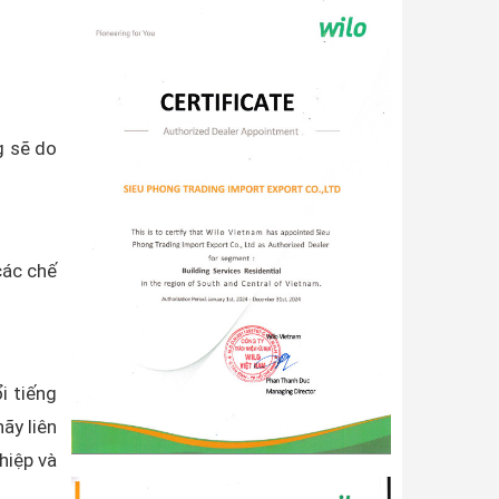
g sẽ do
các chế
i tiếng
ãy liên
hiệp và