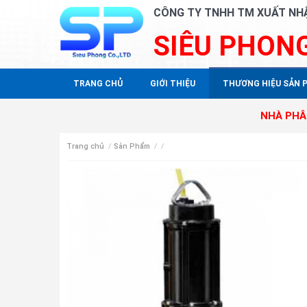
CÔNG TY TNHH TM XUẤT NH
SIÊU PHON
TRANG CHỦ
GIỚI THIỆU
THƯƠNG HIỆU SẢN 
NHÀ PHÂN PHỐI ĐỘC
Trang chủ
/
Sản Phẩm
/
/