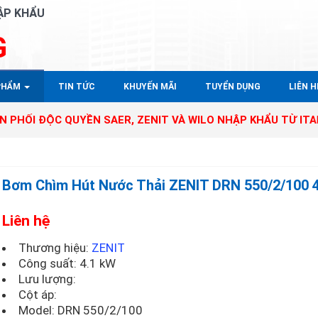
ẬP KHẨU
G
PHẨM
TIN TỨC
KHUYẾN MÃI
TUYỂN DỤNG
LIÊN HÊ
 QUYỀN SAER, ZENIT VÀ WILO NHẬP KHẨU TỪ ITALY - GERM
Bơm Chìm Hút Nước Thải ZENIT DRN 550/2/100 
Liên hệ
Thương hiệu:
ZENIT
Công suất: 4.1 kW
Lưu lượng:
Cột áp:
Model:
DRN 550/2/100