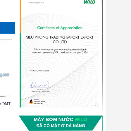
ax DMT
đ