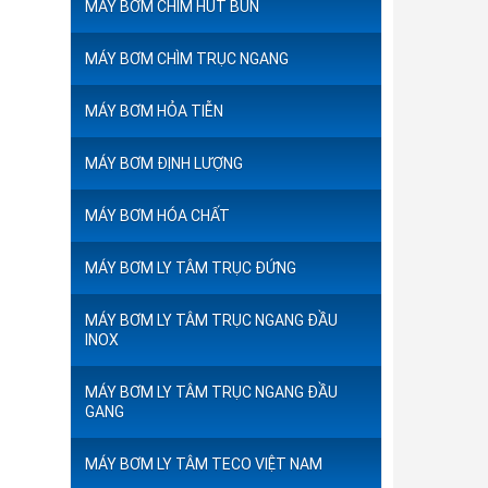
MÁY BƠM CHÌM HÚT BÙN
MÁY BƠM CHÌM TRỤC NGANG
MÁY BƠM HỎA TIỄN
MÁY BƠM ĐỊNH LƯỢNG
MÁY BƠM HÓA CHẤT
MÁY BƠM LY TÂM TRỤC ĐỨNG
MÁY BƠM LY TÂM TRỤC NGANG ĐẦU
INOX
MÁY BƠM LY TÂM TRỤC NGANG ĐẦU
GANG
MÁY BƠM LY TÂM TECO VIỆT NAM