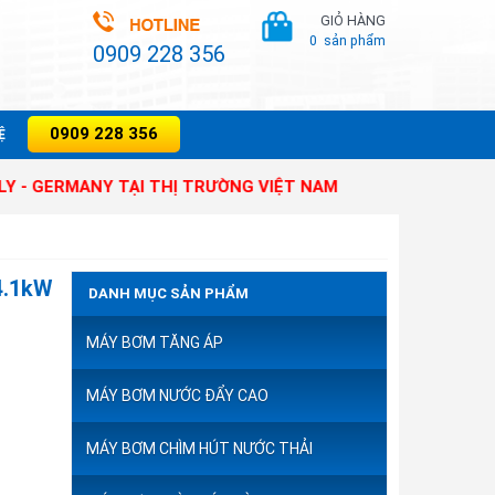
GIỎ HÀNG
0
sản phẩm
0909 228 356
0909 228 356
̣
ANY TẠI THỊ TRƯỜNG VIỆT NAM
4.1kW
DANH MỤC SẢN PHẨM
MÁY BƠM TĂNG ÁP
MÁY BƠM NƯỚC ĐẨY CAO
MÁY BƠM CHÌM HÚT NƯỚC THẢI