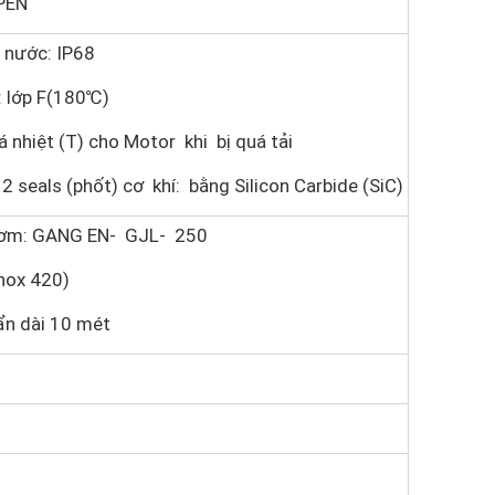
PEN
 nước: IP68
: lớp F(180℃)
 nhiệt (T) cho Motor khi bị quá tải
2 seals (phốt) cơ khí: bằng Silicon Carbide (SiC)
bơm: GANG EN- GJL- 250
nox 420)
n dài 10 mét