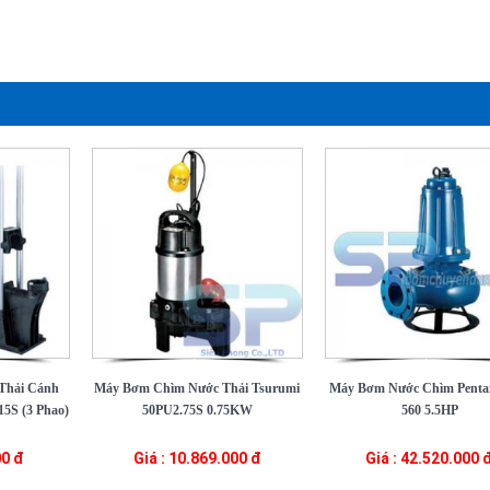
Thải Cánh
Máy Bơm Chìm Nước Thải Tsurumi
Máy Bơm Nước Chìm Pent
5S (3 Phao)
50PU2.75S 0.75KW
560 5.5HP
00 đ
Giá : 10.869.000 đ
Giá : 42.520.000 