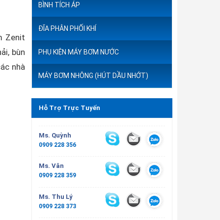
BÌNH TÍCH ÁP
ĐĨA PHÂN PHỐI KHÍ
 Zenit
ải, bùn
PHỤ KIỆN MÁY BƠM NƯỚC
các nhà
MÁY BƠM NHÔNG (HÚT DẦU NHỚT)
Hỗ Trợ Trực Tuyến
Ms. Quỳnh
0909 228 356
Ms. Vân
0909 228 359
Ms. Thu Lý
0909 228 373