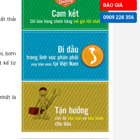
BÁO GIÁ
0909 228 356
ất thải
hí, bơm
t kế từ
nhất là