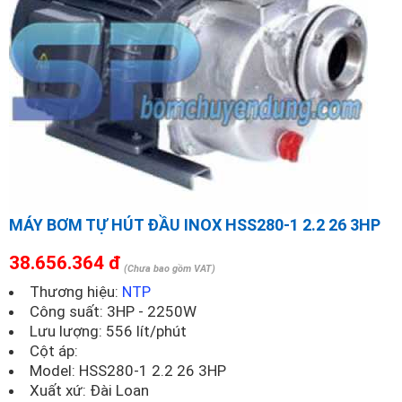
MÁY BƠM TỰ HÚT ĐẦU INOX HSS280-1 2.2 26 3HP
38.656.364 đ
(Chưa bao gồm VAT)
Thương hiệu:
NTP
Công suất: 3HP - 2250W
Lưu lượng: 556 lít/phút
Cột áp:
Model:
HSS280-1 2.2 26 3HP
Xuất xứ: Đài Loan