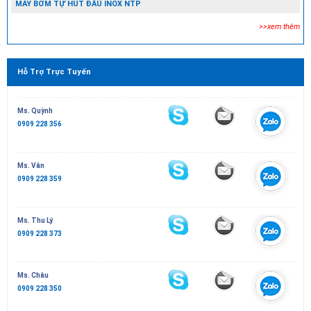
MÁY BƠM TỰ HÚT ĐẦU INOX NTP
>>xem thêm
Hỗ Trợ Trực Tuyến
Ms. Quỳnh
0909 228 356
Ms. Vân
0909 228 359
Ms. Thu Lý
0909 228 373
Ms. Châu
0909 228 350