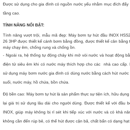
Được sử dụng cho gia đình có nguồn nước yếu nhằm mục đích đẩy 
tầng cao.
TÍNH NĂNG NỔI BẬT:
Tính năng vượt trội, mẫu mã đẹp: Máy bơm tự hút đầu INOX HSS2
26 3HP được thiết kế cánh bơm bằng đồng, được thiết kế cân bằng 
máy chạy êm, chống rung và chống ồn.
- Ngoài ra, hệ thống tự động chảy khi mở vòi nước và hoạt động 
điện tử siêu êm khi có nước máy thích hợp cho các nhà cao cấp.
sử dụng máy bơm nước gia đình có dùng nước bằng cách hút nước 
suối, nước máy, hồ chứa, bồn chứa.
Độ bền cao: Máy bơm tự hút là sản phẩm thực sự tiện ích, hữu dụn
lại giá trị sử dụng lâu dài cho người dùng. Được thiết kế với đầu
INOX, giúp máy không bị rỉ sét khi tiếp xúc với nước và có khả nă
không cần đến rúp bê, có thể hút được cặn bã, chất bẩn có dạng hạt