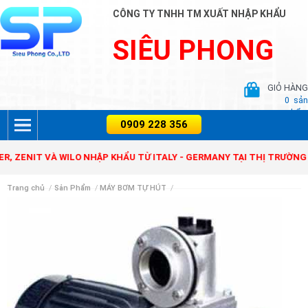
CÔNG TY TNHH TM XUẤT NHẬP KHẨU
SIÊU PHONG
GIỎ HÀNG
0
sản
phẩm
T VÀ WILO NHẬP KHẨU TỪ ITALY - GERMANY TẠI THỊ TRƯỜNG VIỆT N
Trang chủ
/
Sản Phẩm
/
MÁY BƠM TỰ HÚT
/