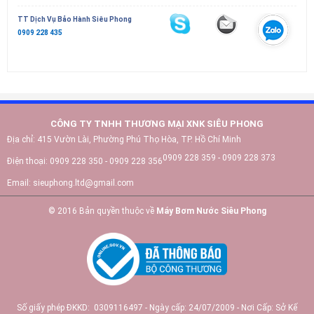
TT Dịch Vụ Bảo Hành Siêu Phong
0909 228 435
CÔNG TY TNHH THƯƠNG MẠI XNK SIÊU PHONG
Địa chỉ:
415 Vườn Lài, Phường Phú Thọ Hòa, TP. Hồ Chí Minh
0909 228 359 - 0909 228 373
Điện thoại:
0909 228 350 - 0909 228 356
Email:
sieuphong.ltd@gmail.com
© 2016 Bản quyền thuộc về
Máy Bơm Nước Siêu Phong
Số giấy phép ĐKKD: 0309116497 - Ngày cấp: 24/07/2009 - Nơi Cấp: Sở Kế