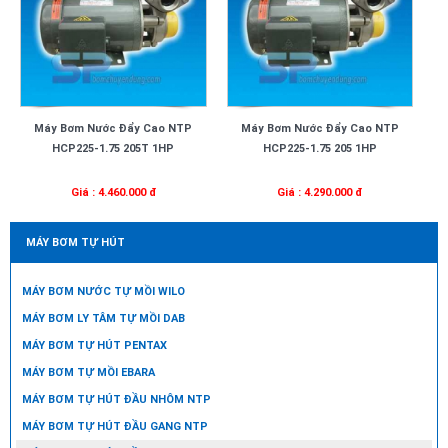
Máy Bơm Nước Đẩy Cao NTP
Máy Bơm Nước Đẩy Cao NTP
HCP225-1.75 205T 1HP
HCP225-1.75 205 1HP
Giá : 4.460.000 đ
Giá : 4.290.000 đ
MÁY BƠM TỰ HÚT
MÁY BƠM NƯỚC TỰ MỒI WILO
MÁY BƠM LY TÂM TỰ MỒI DAB
MÁY BƠM TỰ HÚT PENTAX
MÁY BƠM TỰ MỒI EBARA
MÁY BƠM TỰ HÚT ĐẦU NHÔM NTP
MÁY BƠM TỰ HÚT ĐẦU GANG NTP