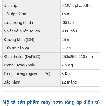
Điện áp
220V/1 pha/50Hz
Cột áp tối đa
15 m
Lưu lượng tối đa
65 L/p
Nhiệt độ nước tối đa
< 80 độ C
Đường kính (DN)
25 mm
Cấp độ bảo vệ
IP 44
Kích thước (DxRxC)
250x250x210 mm
Trọng lượng (máy)
7.5 Kg
Trọng lượng (nguyên kiện)
8 Kg
Bảo hành
12 tháng
Mô tả sản phẩm máy bơm tăng áp điện tử