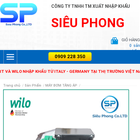
CÔNG TY TNHH TM XUẤT NHẬP KHẨU
SIÊU PHONG
GIỎ HÀNG
0
sản
phẩm
ER, ZENIT VÀ WILO NHẬP KHẨU TỪ ITALY - GERMANY TẠI THỊ TRƯỜN
Trang chủ
/
Sản Phẩm
/
MÁY BƠM TĂNG ÁP
/