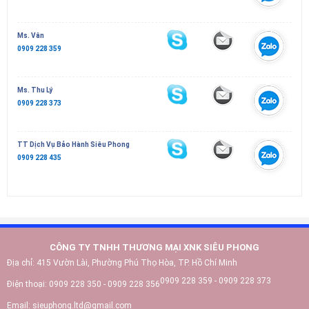
Ms. Vân
0909 228 359
Ms. Thu Lý
0909 228 373
TT Dịch Vụ Bảo Hành Siêu Phong
0909 228 435
CÔNG TY TNHH THƯƠNG MẠI XNK SIÊU PHONG
Địa chỉ:
415 Vườn Lài, Phường Phú Thọ Hòa, TP. Hồ Chí Minh
0909 228 359 - 0909 228 373
Điện thoại:
0909 228 350 - 0909 228 356
Email:
sieuphong.ltd@gmail.com