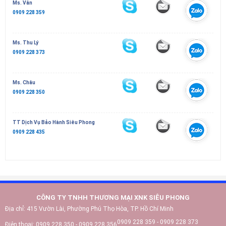
Ms. Vân
0909 228 359
Ms. Thu Lý
0909 228 373
Ms. Châu
0909 228 350
TT Dịch Vụ Bảo Hành Siêu Phong
0909 228 435
CÔNG TY TNHH THƯƠNG MẠI XNK SIÊU PHONG
Địa chỉ:
415 Vườn Lài, Phường Phú Thọ Hòa, TP. Hồ Chí Minh
0909 228 359 - 0909 228 373
Điện thoại:
0909 228 350 - 0909 228 356