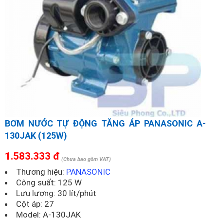
BƠM NƯỚC TỰ ĐỘNG TĂNG ÁP PANASONIC A-
130JAK (125W)
1.583.333 đ
(Chưa bao gồm VAT)
Thương hiệu:
PANASONIC
Công suất: 125 W
Lưu lượng: 30 lít/phút
Cột áp: 27
Model:
A-130JAK