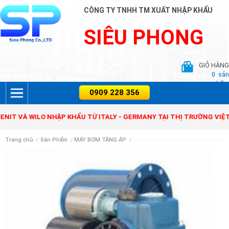
CÔNG TY TNHH TM XUẤT NHẬP KHẨU
SIÊU PHONG
GIỎ HÀNG
0
sản
phẩm
IT VÀ WILO NHẬP KHẨU TỪ ITALY - GERMANY TẠI THỊ TRƯỜNG VIỆT 
Trang chủ
/
Sản Phẩm
/
MÁY BƠM TĂNG ÁP
/