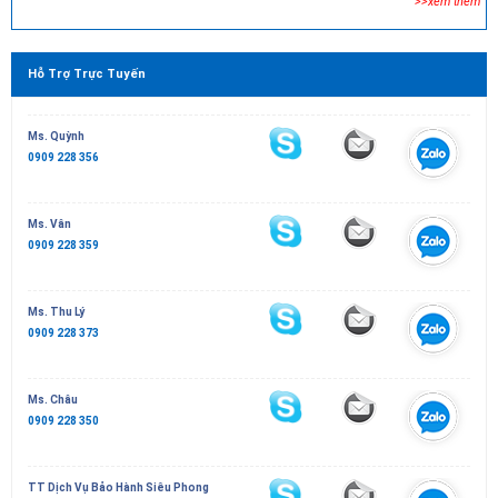
>>xem thêm
Hỗ Trợ Trực Tuyến
Ms. Quỳnh
0909 228 356
Ms. Vân
0909 228 359
Ms. Thu Lý
0909 228 373
Ms. Châu
0909 228 350
TT Dịch Vụ Bảo Hành Siêu Phong