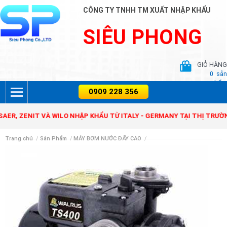
CÔNG TY TNHH TM XUẤT NHẬP KHẨU
SIÊU PHONG
GIỎ HÀNG
0
sản
phẩm
ENIT VÀ WILO NHẬP KHẨU TỪ ITALY - GERMANY TẠI THỊ TRƯỜNG VI
Trang chủ
/
Sản Phẩm
/
MÁY BƠM NƯỚC ĐẨY CAO
/