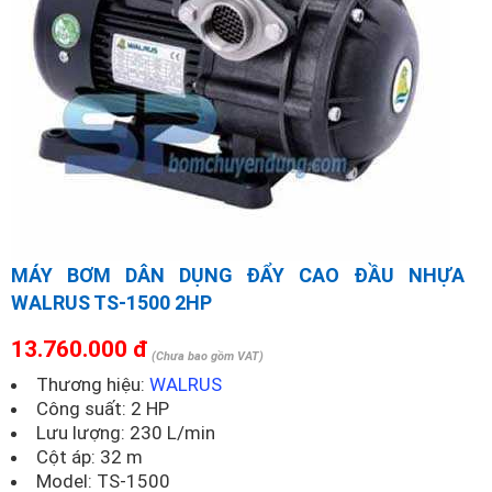
MÁY BƠM DÂN DỤNG ĐẨY CAO ĐẦU NHỰA
WALRUS TS-1500 2HP
13.760.000 đ
(Chưa bao gồm VAT)
Thương hiệu:
WALRUS
Công suất: 2 HP
Lưu lượng: 230 L/min
Cột áp: 32 m
Model:
TS-1500