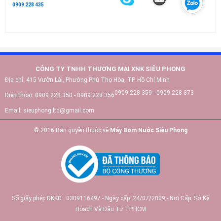
0909 228 435
CÔNG TY TNHH THƯƠNG MẠI XNK SIÊU PHONG
Địa chỉ:
415 Vườn Lài, Phường Phú Thọ Hòa, TP. Hồ Chí Minh
0909 228 359 - 0909 228 373
Điện thoại:
0909 228 350 - 0909 228 356
Email:
sieuphong.ltd@gmail.com
© 2016 Bản quyền thuộc về
Máy Bơm Nước Siêu Phong
Số giấy phép ĐKKD: 0309116497 - Ngày cấp: 24/07/2009 - Nơi Cấp: Sở Kế
Hoạch Và Đầu Tư TP.HCM