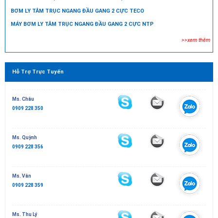
BƠM LY TÂM TRỤC NGANG ĐẦU GANG 2 CỰC TECO
MÁY BƠM LY TÂM TRỤC NGANG ĐẦU GANG 2 CỰC NTP
>>xem thêm
Hỗ Trợ Trực Tuyến
Ms. Châu
0909 228 350
Ms. Quỳnh
0909 228 356
Ms. Vân
0909 228 359
Ms. Thu Lý