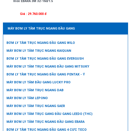
Inox EBARA 3M 32-160/1.5
Giá : 29.760.000 đ
MÁY BƠM LY TÂM TRỤC NGANG ĐẦU GANG
BƠM LY TÂM TRỤC NGANG ĐẦU GANG WILO
MÁY BƠM LY TÂM TRỤC NGANG KAIQUAN
BƠM LY TÂM TRỤC NGANG ĐẦU GANG EVERGUSH
MÁY BƠM LY TÂM TRỤC NGANG ĐẦU GANG MITSUKY
BƠM LY TÂM TRỤC NGANG ĐẦU GANG PENTAX - Ý
MÁY BƠM LY TÂM ĐẦU GANG LUCKY PRO
MÁY BƠM LY TÂM TRỤC NGANG DAB
MÁY BƠM LY TÂM LEPONO
MÁY BƠM LY TÂM TRỤC NGANG SAER
MÁY BƠM LY TÂM TRỤC GANG ĐẦU GANG LEEDO (THC)
MÁY BƠM LY TÂM TRỤC NGANG ĐẦU GANG EBARA
BƠM LY TÂM TRỤC NGANG ĐẦU GANG 4 CỰC TECO