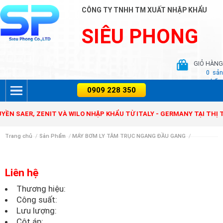
CÔNG TY TNHH TM XUẤT NHẬP KHẨU
SIÊU PHONG
GIỎ HÀNG
0
sản
phẩm
N SAER, ZENIT VÀ WILO NHẬP KHẨU TỪ ITALY - GERMANY TẠI THỊ T
Trang chủ
/
Sản Phẩm
/
MÁY BƠM LY TÂM TRỤC NGANG ĐẦU GANG
/
Liên hệ
Thương hiệu:
Công suất:
Lưu lượng:
Cột áp: