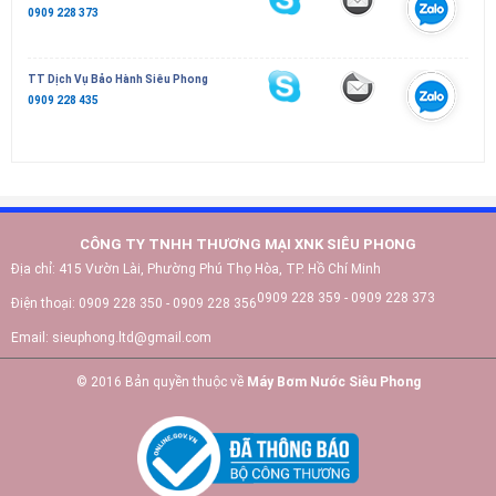
0909 228 373
TT Dịch Vụ Bảo Hành Siêu Phong
0909 228 435
CÔNG TY TNHH THƯƠNG MẠI XNK SIÊU PHONG
Địa chỉ:
415 Vườn Lài, Phường Phú Thọ Hòa, TP. Hồ Chí Minh
0909 228 359 - 0909 228 373
Điện thoại:
0909 228 350 - 0909 228 356
Email:
sieuphong.ltd@gmail.com
© 2016 Bản quyền thuộc về
Máy Bơm Nước Siêu Phong