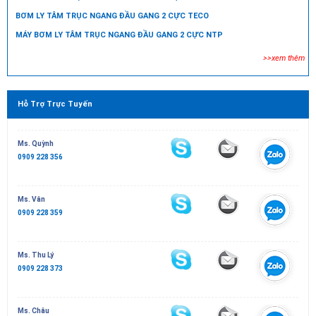
BƠM LY TÂM TRỤC NGANG ĐẦU GANG 2 CỰC TECO
MÁY BƠM LY TÂM TRỤC NGANG ĐẦU GANG 2 CỰC NTP
>>xem thêm
Hỗ Trợ Trực Tuyến
Ms. Quỳnh
0909 228 356
Ms. Vân
0909 228 359
Ms. Thu Lý
0909 228 373
Ms. Châu