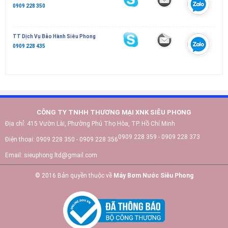
0909 228 350
TT Dịch Vụ Bảo Hành Siêu Phong
0909 228 435
CÔNG TY TNHH THƯƠNG MẠI XNK SIÊU PHONG
Địa chỉ:
415 Vườn Lài, Phường Phú Thọ Hòa, TP. Hồ Chí Minh
0909 228 359 - 0909 228 373
Điện thoại:
0909 228 350 - 0909 228 356
Email:
sieuphong.ltd@gmail.com
© 2016 Bản quyền thuộc về
Máy Bơm Nước Siêu Phong