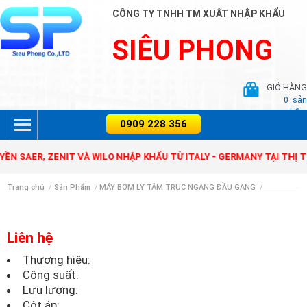
CÔNG TY TNHH TM XUẤT NHẬP KHẨU
SIÊU PHONG
GIỎ HÀNG
0
sản
phẩm
 SAER, ZENIT VÀ WILO NHẬP KHẨU TỪ ITALY - GERMANY TẠI THỊ T
Trang chủ
/
Sản Phẩm
/
MÁY BƠM LY TÂM TRỤC NGANG ĐẦU GANG
/
Liên hệ
Thương hiệu:
Công suất:
Lưu lượng:
Cột áp: