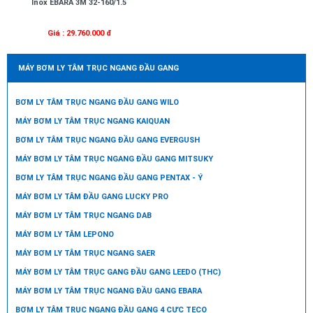
Inox EBARA 3M 32-160/1.5
Giá : 29.760.000 đ
MÁY BƠM LY TÂM TRỤC NGANG ĐẦU GANG
BƠM LY TÂM TRỤC NGANG ĐẦU GANG WILO
MÁY BƠM LY TÂM TRỤC NGANG KAIQUAN
BƠM LY TÂM TRỤC NGANG ĐẦU GANG EVERGUSH
MÁY BƠM LY TÂM TRỤC NGANG ĐẦU GANG MITSUKY
BƠM LY TÂM TRỤC NGANG ĐẦU GANG PENTAX - Ý
MÁY BƠM LY TÂM ĐẦU GANG LUCKY PRO
MÁY BƠM LY TÂM TRỤC NGANG DAB
MÁY BƠM LY TÂM LEPONO
MÁY BƠM LY TÂM TRỤC NGANG SAER
MÁY BƠM LY TÂM TRỤC GANG ĐẦU GANG LEEDO (THC)
MÁY BƠM LY TÂM TRỤC NGANG ĐẦU GANG EBARA
BƠM LY TÂM TRỤC NGANG ĐẦU GANG 4 CỰC TECO