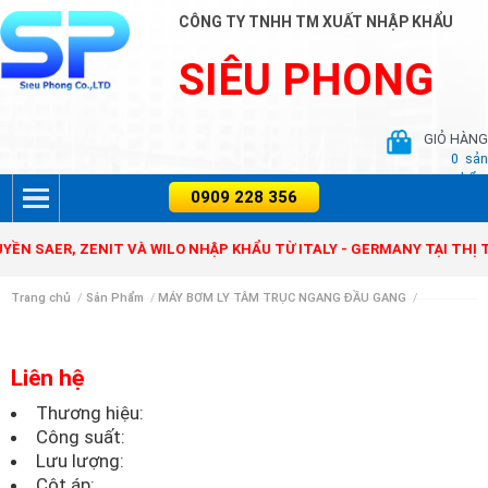
CÔNG TY TNHH TM XUẤT NHẬP KHẨU
SIÊU PHONG
GIỎ HÀNG
0
sản
phẩm
N SAER, ZENIT VÀ WILO NHẬP KHẨU TỪ ITALY - GERMANY TẠI THỊ T
Trang chủ
/
Sản Phẩm
/
MÁY BƠM LY TÂM TRỤC NGANG ĐẦU GANG
/
Liên hệ
Thương hiệu:
Công suất:
Lưu lượng:
Cột áp: