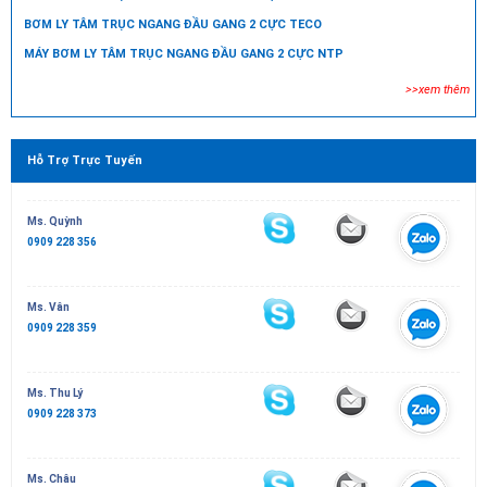
BƠM LY TÂM TRỤC NGANG ĐẦU GANG 2 CỰC TECO
MÁY BƠM LY TÂM TRỤC NGANG ĐẦU GANG 2 CỰC NTP
>>xem thêm
Hỗ Trợ Trực Tuyến
Ms. Quỳnh
0909 228 356
Ms. Vân
0909 228 359
Ms. Thu Lý
0909 228 373
Ms. Châu