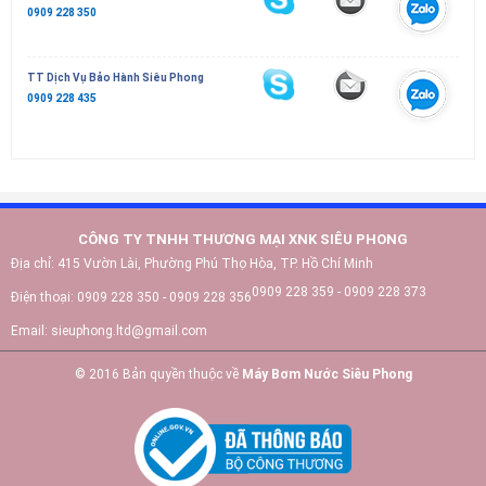
0909 228 350
TT Dịch Vụ Bảo Hành Siêu Phong
0909 228 435
CÔNG TY TNHH THƯƠNG MẠI XNK SIÊU PHONG
Địa chỉ:
415 Vườn Lài, Phường Phú Thọ Hòa, TP. Hồ Chí Minh
0909 228 359 - 0909 228 373
Điện thoại:
0909 228 350 - 0909 228 356
Email:
sieuphong.ltd@gmail.com
© 2016 Bản quyền thuộc về
Máy Bơm Nước Siêu Phong