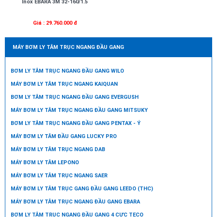
Inox EBARA 3M 32-160/1.5
Giá : 29.760.000 đ
MÁY BƠM LY TÂM TRỤC NGANG ĐẦU GANG
BƠM LY TÂM TRỤC NGANG ĐẦU GANG WILO
MÁY BƠM LY TÂM TRỤC NGANG KAIQUAN
BƠM LY TÂM TRỤC NGANG ĐẦU GANG EVERGUSH
MÁY BƠM LY TÂM TRỤC NGANG ĐẦU GANG MITSUKY
BƠM LY TÂM TRỤC NGANG ĐẦU GANG PENTAX - Ý
MÁY BƠM LY TÂM ĐẦU GANG LUCKY PRO
MÁY BƠM LY TÂM TRỤC NGANG DAB
MÁY BƠM LY TÂM LEPONO
MÁY BƠM LY TÂM TRỤC NGANG SAER
MÁY BƠM LY TÂM TRỤC GANG ĐẦU GANG LEEDO (THC)
MÁY BƠM LY TÂM TRỤC NGANG ĐẦU GANG EBARA
BƠM LY TÂM TRỤC NGANG ĐẦU GANG 4 CỰC TECO