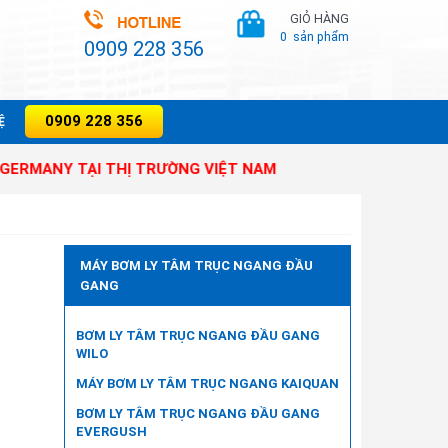
GIỎ HÀNG
0
sản phẩm
0909 228 356
0909 228 356
̣
Y TẠI THỊ TRƯỜNG VIỆT NAM
MÁY BƠM LY TÂM TRỤC NGANG ĐẦU
GANG
BƠM LY TÂM TRỤC NGANG ĐẦU GANG
WILO
MÁY BƠM LY TÂM TRỤC NGANG KAIQUAN
BƠM LY TÂM TRỤC NGANG ĐẦU GANG
EVERGUSH