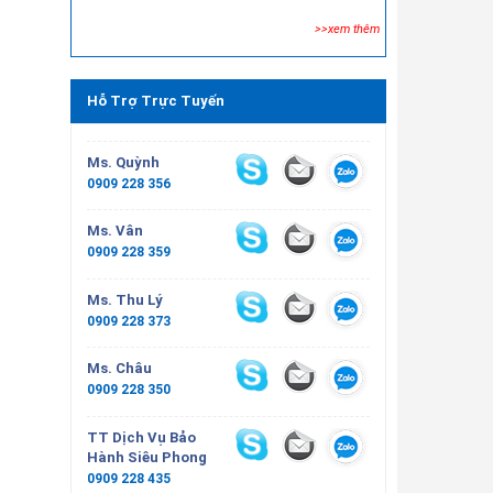
>>xem thêm
Hỗ Trợ Trực Tuyến
Ms. Quỳnh
0909 228 356
Ms. Vân
0909 228 359
Ms. Thu Lý
0909 228 373
Ms. Châu
0909 228 350
TT Dịch Vụ Bảo
Hành Siêu Phong
0909 228 435