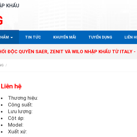
ẬP KHẨU
G
PHẨM
TIN TỨC
KHUYẾN MÃI
TUYỂN DỤNG
LIÊN HÊ
QUYỀN SAER, ZENIT VÀ WILO NHẬP KHẨU TỪ ITALY - GERMAN
NG
/
Liên hệ
Thương hiệu:
Công suất:
Lưu lượng:
Cột áp:
Model:
Xuất xứ: