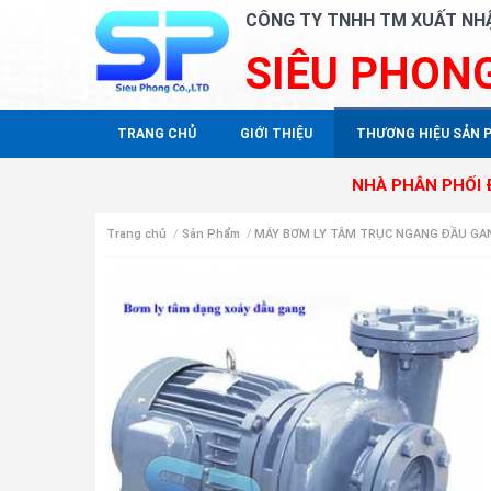
CÔNG TY TNHH TM XUẤT NH
SIÊU PHON
TRANG CHỦ
GIỚI THIỆU
THƯƠNG HIỆU SẢN 
NHÀ PHÂN PHỐI ĐỘC QUYỀN
Trang chủ
/
Sản Phẩm
/
MÁY BƠM LY TÂM TRỤC NGANG ĐẦU GA