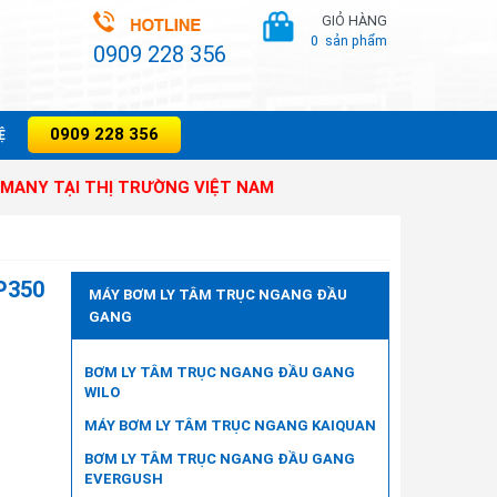
GIỎ HÀNG
0
sản phẩm
0909 228 356
0909 228 356
̣
 THỊ TRƯỜNG VIỆT NAM
P350
MÁY BƠM LY TÂM TRỤC NGANG ĐẦU
GANG
BƠM LY TÂM TRỤC NGANG ĐẦU GANG
WILO
MÁY BƠM LY TÂM TRỤC NGANG KAIQUAN
BƠM LY TÂM TRỤC NGANG ĐẦU GANG
EVERGUSH