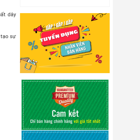
uất dây
 tạo sự