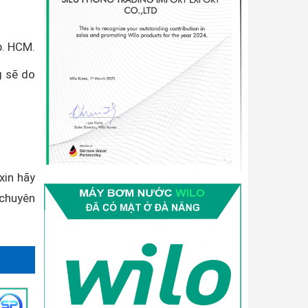
p. HCM.
g sẽ do
xin hãy
 chuyên