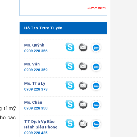
>>xem thêm
Hỗ Trợ Trực Tuyến
Ms. Quỳnh
0909 228 356
Ms. Vân
0909 228 359
Ms. Thu Lý
0909 228 373
Ms. Châu
g tỉ mỹ
0909 228 350
cho các
TT Dịch Vụ Bảo
Hành Siêu Phong
0909 228 435