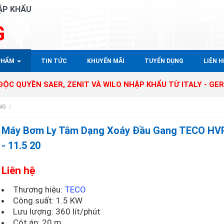
ẬP KHẨU
G
PHẨM
TIN TỨC
KHUYẾN MÃI
TUYỂN DỤNG
LIÊN HÊ
 SAER, ZENIT VÀ WILO NHẬP KHẨU TỪ ITALY - GERMANY TẠI
NG
/
Máy Bơm Ly Tâm Dạng Xoáy Đầu Gang TECO HV
- 11.5 20
Liên hệ
Thương hiệu:
TECO
Công suất: 1.5 KW
Lưu lượng: 360 lít/phút
Cột áp: 20 m