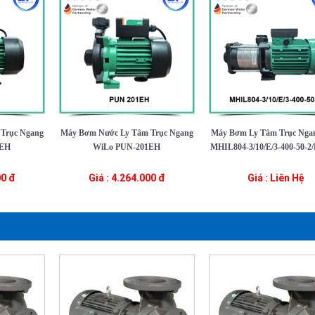
Trục Ngang
Máy Bơm Nước Ly Tâm Trục Ngang
Máy Bơm Ly Tâm Trục Nga
3EH
WiLo PUN-201EH
MHIL804-3/10/E/3-400-50-2/
00 đ
Giá : 4.264.000 đ
Giá : Liên Hệ