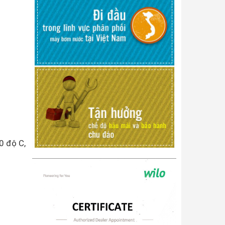
0 độ C,