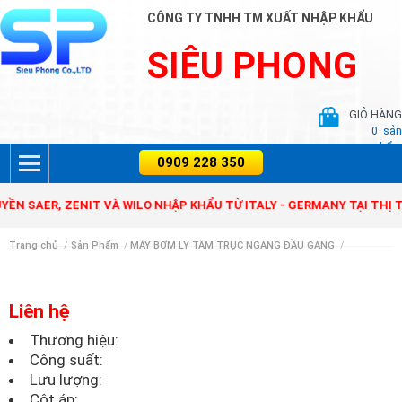
CÔNG TY TNHH TM XUẤT NHẬP KHẨU
SIÊU PHONG
GIỎ HÀNG
0
sản
phẩm
N SAER, ZENIT VÀ WILO NHẬP KHẨU TỪ ITALY - GERMANY TẠI THỊ T
Trang chủ
/
Sản Phẩm
/
MÁY BƠM LY TÂM TRỤC NGANG ĐẦU GANG
/
Liên hệ
Thương hiệu:
Công suất:
Lưu lượng:
Cột áp: