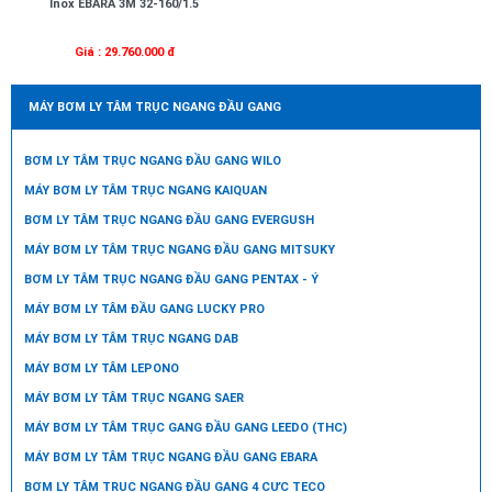
Inox EBARA 3M 32-160/1.5
Giá : 29.760.000 đ
MÁY BƠM LY TÂM TRỤC NGANG ĐẦU GANG
BƠM LY TÂM TRỤC NGANG ĐẦU GANG WILO
MÁY BƠM LY TÂM TRỤC NGANG KAIQUAN
BƠM LY TÂM TRỤC NGANG ĐẦU GANG EVERGUSH
MÁY BƠM LY TÂM TRỤC NGANG ĐẦU GANG MITSUKY
BƠM LY TÂM TRỤC NGANG ĐẦU GANG PENTAX - Ý
MÁY BƠM LY TÂM ĐẦU GANG LUCKY PRO
MÁY BƠM LY TÂM TRỤC NGANG DAB
MÁY BƠM LY TÂM LEPONO
MÁY BƠM LY TÂM TRỤC NGANG SAER
MÁY BƠM LY TÂM TRỤC GANG ĐẦU GANG LEEDO (THC)
MÁY BƠM LY TÂM TRỤC NGANG ĐẦU GANG EBARA
BƠM LY TÂM TRỤC NGANG ĐẦU GANG 4 CỰC TECO