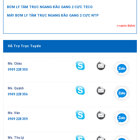
BƠM LY TÂM TRỤC NGANG ĐẦU GANG 2 CỰC TECO
MÁY BƠM LY TÂM TRỤC NGANG ĐẦU GANG 2 CỰC NTP
>>xem thêm
Hỗ Trợ Trực Tuyến
Ms. Châu
0909 228 350
Ms. Quỳnh
0909 228 356
Ms. Vân
0909 228 359
Ms. Thu Lý