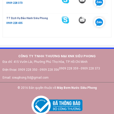
0909 228 373
TT Dịch Vụ Bảo Hành Siêu Phong
0909 228 435
CÔNG TY TNHH THƯƠNG MẠI XNK SIÊU PHONG
Địa chỉ:
415 Vườn Lài, Phường Phú Thọ Hòa, TP. Hồ Chí Minh
0909 228 359 - 0909 228 373
Điện thoại:
0909 228 350 - 0909 228 356
Email:
sieuphong.ltd@gmail.com
© 2016 Bản quyền thuộc về
Máy Bơm Nước Siêu Phong