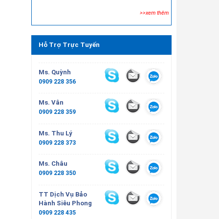
>>xem thêm
Hỗ Trợ Trực Tuyến
Ms. Quỳnh
0909 228 356
Ms. Vân
0909 228 359
Ms. Thu Lý
0909 228 373
Ms. Châu
0909 228 350
TT Dịch Vụ Bảo
Hành Siêu Phong
0909 228 435