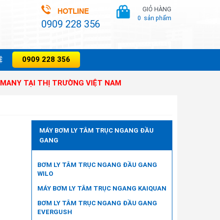
GIỎ HÀNG
0
sản phẩm
0909 228 356
0909 228 356
̣
ẠI THỊ TRƯỜNG VIỆT NAM
MÁY BƠM LY TÂM TRỤC NGANG ĐẦU
GANG
BƠM LY TÂM TRỤC NGANG ĐẦU GANG
WILO
MÁY BƠM LY TÂM TRỤC NGANG KAIQUAN
BƠM LY TÂM TRỤC NGANG ĐẦU GANG
EVERGUSH