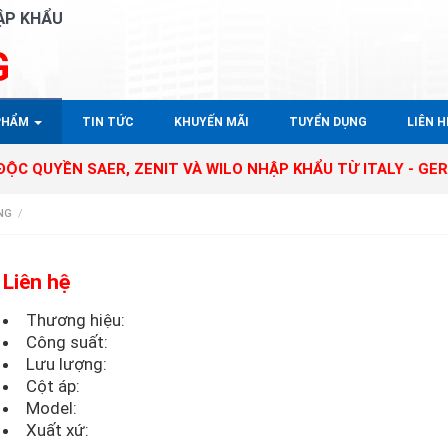
ẬP KHẨU
G
PHẨM
TIN TỨC
KHUYẾN MÃI
TUYỂN DỤNG
LIÊN HÊ
N SAER, ZENIT VÀ WILO NHẬP KHẨU TỪ ITALY - GERMANY T
NG
/
Liên hệ
Thương hiệu:
Công suất:
Lưu lượng:
Cột áp:
Model:
Xuất xứ: