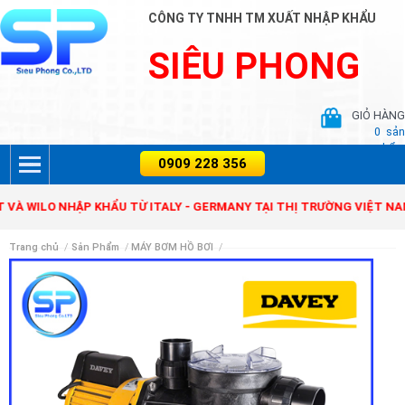
CÔNG TY TNHH TM XUẤT NHẬP KHẨU
SIÊU PHONG
GIỎ HÀNG
0
sản
phẩm
R, ZENIT VÀ WILO NHẬP KHẨU TỪ ITALY - GERMANY TẠI THỊ TRƯỜNG
Trang chủ
/
Sản Phẩm
/
MÁY BƠM HỒ BƠI
/