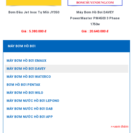
Bơm Đầu Jet Inox Tự Mồi JY350
Máy Bơm Hồ Bơi DAVEY
PowerMaster PM4503 3 Phase
1750w
Giá : 5.380.000 đ
Giá : 20.640.000 đ
MÁY BƠM HỒ BƠI
MÁY BƠM HỒ BƠI EMAUX
MÁY BƠM HỒ BƠI DAVEY
MÁY BƠM HỒ BƠI WATERCO
BƠM HỒ BƠI PENTAX
MÁY BƠM HỒ BƠI WILO
MÁY BƠM NƯỚC HỒ BƠI LEPONO
MÁY BƠM NƯỚC HỒ BƠI DAB
MÁY BƠM NƯỚC HỒ BƠI APP
>>xem thêm