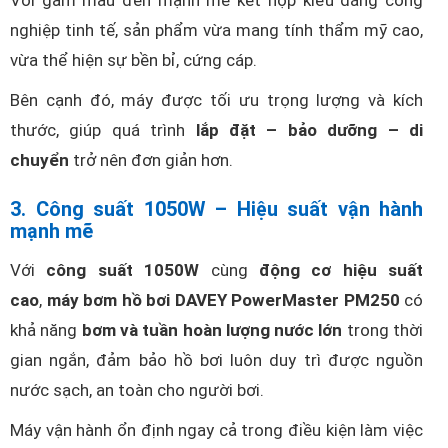
Với gam màu đen mạnh mẽ kết hợp kiểu dáng công
nghiệp tinh tế, sản phẩm vừa mang tính thẩm mỹ cao,
vừa thể hiện sự bền bỉ, cứng cáp.
Bên cạnh đó, máy được tối ưu trọng lượng và kích
thước, giúp quá trình
lắp đặt – bảo dưỡng – di
chuyển
trở nên đơn giản hơn.
3. Công suất 1050W – Hiệu suất vận hành
mạnh mẽ
Với
công suất 1050W
cùng
động cơ hiệu suất
cao
,
máy bơm hồ bơi DAVEY PowerMaster PM250
có
khả năng
bơm và tuần hoàn lượng nước lớn
trong thời
gian ngắn, đảm bảo hồ bơi luôn duy trì được nguồn
nước sạch, an toàn cho người bơi.
Máy vận hành ổn định ngay cả trong điều kiện làm việc