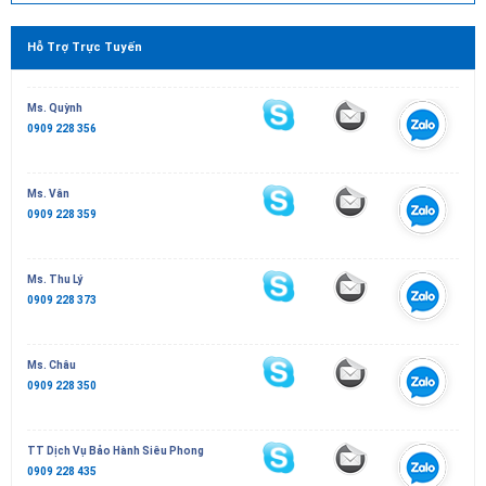
Hỗ Trợ Trực Tuyến
Ms. Quỳnh
0909 228 356
Ms. Vân
0909 228 359
Ms. Thu Lý
0909 228 373
Ms. Châu
0909 228 350
TT Dịch Vụ Bảo Hành Siêu Phong
0909 228 435