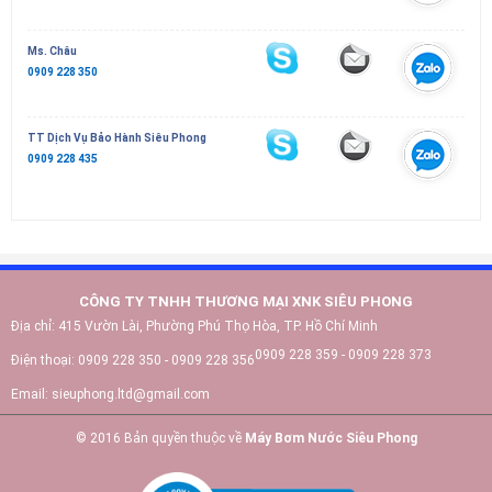
Ms. Châu
0909 228 350
TT Dịch Vụ Bảo Hành Siêu Phong
0909 228 435
CÔNG TY TNHH THƯƠNG MẠI XNK SIÊU PHONG
Địa chỉ:
415 Vườn Lài, Phường Phú Thọ Hòa, TP. Hồ Chí Minh
0909 228 359 - 0909 228 373
Điện thoại:
0909 228 350 - 0909 228 356
Email:
sieuphong.ltd@gmail.com
© 2016 Bản quyền thuộc về
Máy Bơm Nước Siêu Phong