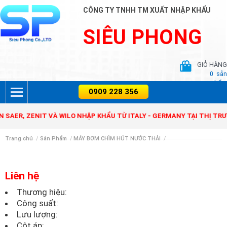
CÔNG TY TNHH TM XUẤT NHẬP KHẨU
SIÊU PHONG
GIỎ HÀNG
0
sản
phẩm
AER, ZENIT VÀ WILO NHẬP KHẨU TỪ ITALY - GERMANY TẠI THỊ TRƯỜ
Trang chủ
/
Sản Phẩm
/
MÁY BƠM CHÌM HÚT NƯỚC THẢI
/
Liên hệ
Thương hiệu:
Công suất:
Lưu lượng:
Cột áp: