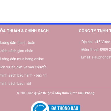
ỎA THUẬN & CHÍNH SÁCH
CÔNG TY TNHH 
Địa chỉ:
415 Vườn 
Hướng dẫn thanh toán
Điện thoại:
0909 2
Chính sách giao nhận
Email:
sieuphong.
Hướng dẫn mua hàng online
Dịch vụ lắp đặt và vận chuyển
Chính sách bảo hành - bảo trì
Chính sách bảo mật
© 2016 Bản quyền thuộc về
Máy Bơm Nước Siêu Phong