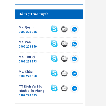
Hỗ Trợ Trực Tuyến
Ms. Quỳnh
0909 228 356
Ms. Vân
0909 228 359
Ms. Thu Lý
0909 228 373
Ms. Châu
0909 228 350
TT Dịch Vụ Bảo
Hành Siêu Phong
0909 228 435