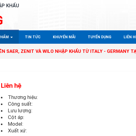
ẬP KHẨU
G
PHẨM
TIN TỨC
KHUYẾN MÃI
TUYỂN DỤNG
LIÊN HÊ
ZENIT VÀ WILO NHẬP KHẨU TỪ ITALY - GERMANY TẠI THỊ T
Liên hệ
Thương hiệu:
Công suất:
Lưu lượng:
Cột áp:
Model:
Xuất xứ: