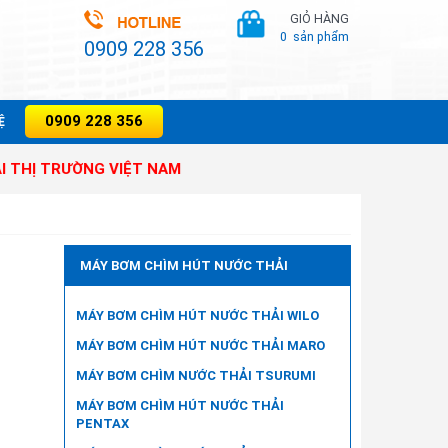
GIỎ HÀNG
0
sản phẩm
0909 228 356
0909 228 356
̣
RƯỜNG VIỆT NAM
MÁY BƠM CHÌM HÚT NƯỚC THẢI
MÁY BƠM CHÌM HÚT NƯỚC THẢI WILO
MÁY BƠM CHÌM HÚT NƯỚC THẢI MARO
MÁY BƠM CHÌM NƯỚC THẢI TSURUMI
MÁY BƠM CHÌM HÚT NƯỚC THẢI
PENTAX