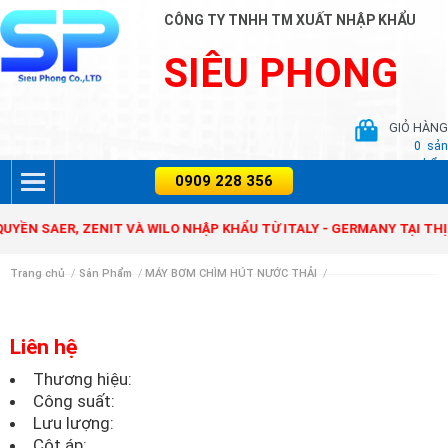
CÔNG TY TNHH TM XUẤT NHẬP KHẨU
SIÊU PHONG
GIỎ HÀNG
0
sản
phẩm
ỀN SAER, ZENIT VÀ WILO NHẬP KHẨU TỪ ITALY - GERMANY TẠI THỊ 
Trang chủ
/
Sản Phẩm
/
MÁY BƠM CHÌM HÚT NƯỚC THẢI
/
Liên hệ
Thương hiệu:
Công suất:
Lưu lượng:
Cột áp: