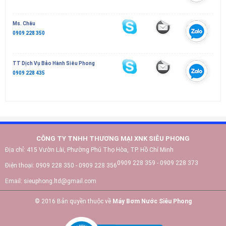
Ms. Châu
0909 228 350
TT Dịch Vụ Bảo Hành Siêu Phong
0909 228 435
CÔNG TY TNHH THƯƠNG MẠI XNK SIÊU PHONG
Địa chỉ:
415 Vườn Lài, Phường Phú Thọ Hòa, TP. Hồ Chí Minh
0909 228 359 - 0909 228 373
Điện thoại:
0909 228 350 - 0909 228 356
Email:
sieuphong.ltd@gmail.com
© 2016 Bản quyền thuộc về
Máy Bơm Nước Siêu Phong