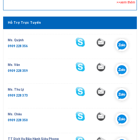
>>xem thêm
Hỗ Trợ Trực Tuyến
Ms. Quỳnh
0909 228 356
Ms. Vân
0909 228 359
Ms. Thu Lý
0909 228 373
Ms. Châu
0909 228 350
TT Dịch Vụ Bảo Hành Siêu Phong