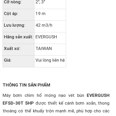
Cỡ nòng:
2", 3"
Cột áp:
19 m
Lưu lượng:
42 m3/h
Hãng sản xuất:
EVERGUSH
Xuất xứ:
TAIWAN
Giá:
Vui lòng liên hệ
THÔNG TIN SẢN PHẨM
Máy bơm chìm hố móng nạo vét bùn
EVERGUSH
EFSD-30T 5HP
được thiết kế cánh bơm xoắn, thong
thoáng có thể khuấy trộn mạnh mẽ, phù hợp cho các