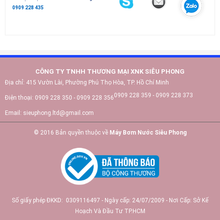
0909 228 435
CÔNG TY TNHH THƯƠNG MẠI XNK SIÊU PHONG
Địa chỉ:
415 Vườn Lài, Phường Phú Thọ Hòa, TP. Hồ Chí Minh
0909 228 359 - 0909 228 373
Điện thoại:
0909 228 350 - 0909 228 356
Email:
sieuphong.ltd@gmail.com
© 2016 Bản quyền thuộc về
Máy Bơm Nước Siêu Phong
Số giấy phép ĐKKD: 0309116497 - Ngày cấp: 24/07/2009 - Nơi Cấp: Sở Kế
Hoạch Và Đầu Tư TP.HCM