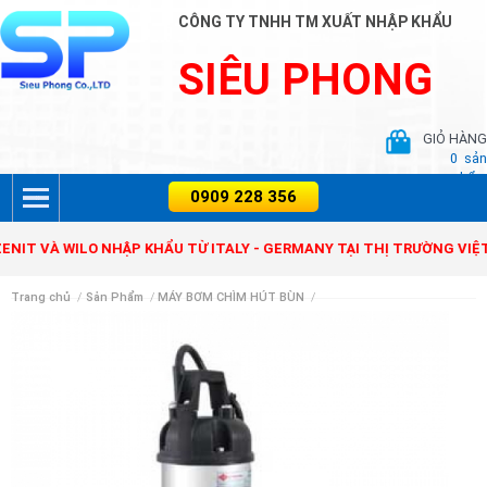
CÔNG TY TNHH TM XUẤT NHẬP KHẨU
SIÊU PHONG
GIỎ HÀNG
0
sản
phẩm
 VÀ WILO NHẬP KHẨU TỪ ITALY - GERMANY TẠI THỊ TRƯỜNG VIỆT NA
Trang chủ
/
Sản Phẩm
/
MÁY BƠM CHÌM HÚT BÙN
/