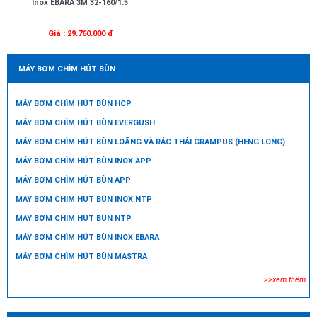
Inox EBARA 3M 32-160/1.5
Giá : 29.760.000 đ
MÁY BƠM CHÌM HÚT BÙN
MÁY BƠM CHÌM HÚT BÙN HCP
MÁY BƠM CHÌM HÚT BÙN EVERGUSH
MÁY BƠM CHÌM HÚT BÙN LOÃNG VÀ RÁC THẢI GRAMPUS (HENG LONG)
MÁY BƠM CHÌM HÚT BÙN INOX APP
MÁY BƠM CHÌM HÚT BÙN APP
MÁY BƠM CHÌM HÚT BÙN INOX NTP
MÁY BƠM CHÌM HÚT BÙN NTP
MÁY BƠM CHÌM HÚT BÙN INOX EBARA
MÁY BƠM CHÌM HÚT BÙN MASTRA
>>xem thêm