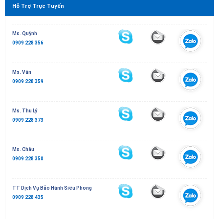
Hỗ Trợ Trực Tuyến
Ms. Quỳnh
0909 228 356
Ms. Vân
0909 228 359
Ms. Thu Lý
0909 228 373
Ms. Châu
0909 228 350
TT Dịch Vụ Bảo Hành Siêu Phong
0909 228 435