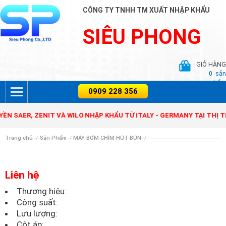
CÔNG TY TNHH TM XUẤT NHẬP KHẨU
SIÊU PHONG
GIỎ HÀNG
0
sản
phẩm
 SAER, ZENIT VÀ WILO NHẬP KHẨU TỪ ITALY - GERMANY TẠI THỊ T
Trang chủ
/
Sản Phẩm
/
MÁY BƠM CHÌM HÚT BÙN
/
Liên hệ
Thương hiệu:
Công suất:
Lưu lượng:
Cột áp: