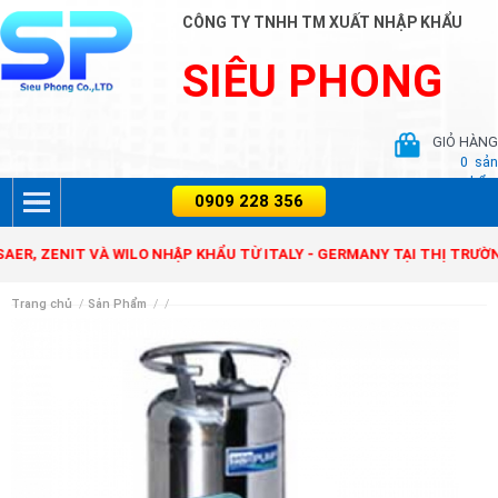
CÔNG TY TNHH TM XUẤT NHẬP KHẨU
SIÊU PHONG
GIỎ HÀNG
0
sản
phẩm
ENIT VÀ WILO NHẬP KHẨU TỪ ITALY - GERMANY TẠI THỊ TRƯỜNG VIỆ
Trang chủ
/
Sản Phẩm
/
/