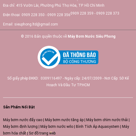
Địa chỉ:
415 Vườn Lài, Phường Phú Thọ Hòa, TP. Hồ Chí Minh
0909 228 359 - 0909 228 373
Điện thoại:
0909 228 350 - 0909 228 356
Email:
sieuphong.ltd@gmail.com
© 2016 Bản quyền thuộc về
Máy Bơm Nước Siêu Phong
Số giấy phép ĐKKD: 0309116497 - Ngày cấp: 24/07/2009 - Nơi Cấp: Sở Kế
Hoạch Và Đầu Tư TP.HCM
Sản Phẩm Nổi Bật
Máy bơm nước đẩy cao
|
Máy bơm nước tăng áp
|
Máy bơm chìm nước thải
|
Máy bơm định lượng
|
Máy bơm nước wilo
|
Bình Tích Áp Aquasystem
|
Máy
bơm hóa chất
|
Sơ đồ trang web