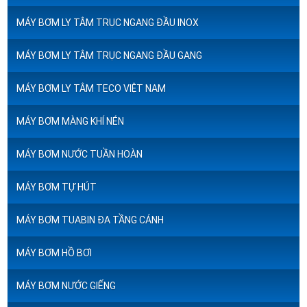
MÁY BƠM LY TÂM TRỤC NGANG ĐẦU INOX
MÁY BƠM LY TÂM TRỤC NGANG ĐẦU GANG
MÁY BƠM LY TÂM TECO VIỆT NAM
MÁY BƠM MÀNG KHÍ NÉN
MÁY BƠM NƯỚC TUẦN HOÀN
MÁY BƠM TỰ HÚT
MÁY BƠM TUABIN ĐA TẦNG CÁNH
MÁY BƠM HỒ BƠI
MÁY BƠM NƯỚC GIẾNG