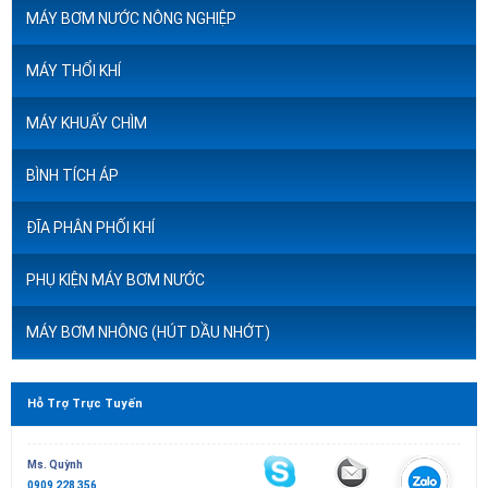
MÁY BƠM NƯỚC NÔNG NGHIỆP
MÁY THỔI KHÍ
MÁY KHUẤY CHÌM
BÌNH TÍCH ÁP
ĐĨA PHÂN PHỐI KHÍ
PHỤ KIỆN MÁY BƠM NƯỚC
MÁY BƠM NHÔNG (HÚT DẦU NHỚT)
Hỗ Trợ Trực Tuyến
Ms. Quỳnh
0909 228 356