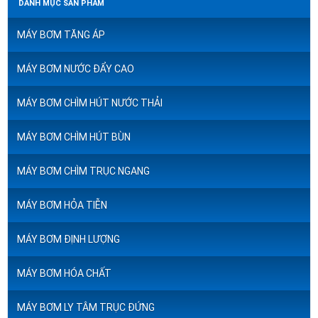
DANH MỤC SẢN PHẨM
MÁY BƠM TĂNG ÁP
MÁY BƠM NƯỚC ĐẨY CAO
MÁY BƠM CHÌM HÚT NƯỚC THẢI
MÁY BƠM CHÌM HÚT BÙN
MÁY BƠM CHÌM TRỤC NGANG
MÁY BƠM HỎA TIỄN
MÁY BƠM ĐỊNH LƯỢNG
MÁY BƠM HÓA CHẤT
MÁY BƠM LY TÂM TRỤC ĐỨNG