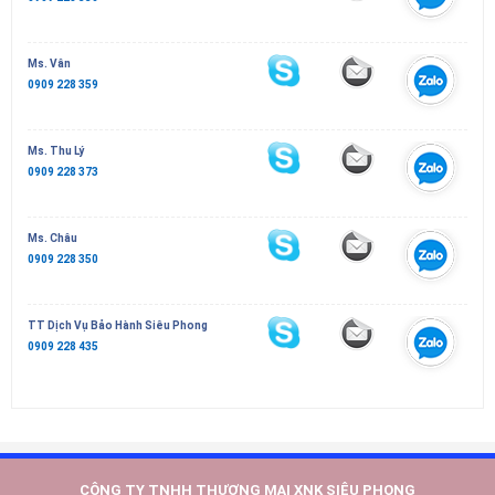
Ms. Vân
0909 228 359
Ms. Thu Lý
0909 228 373
Ms. Châu
0909 228 350
TT Dịch Vụ Bảo Hành Siêu Phong
0909 228 435
CÔNG TY TNHH THƯƠNG MẠI XNK SIÊU PHONG