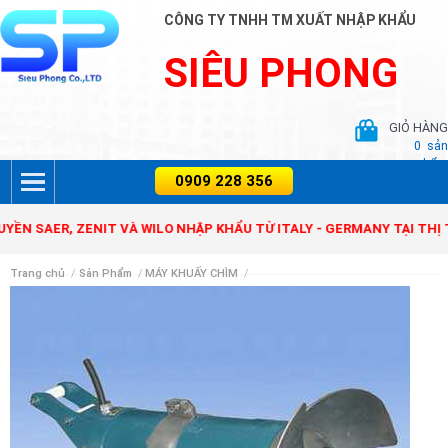
CÔNG TY TNHH TM XUẤT NHẬP KHẨU
SIÊU PHONG
GIỎ HÀNG
0
sản
phẩm
ỘC QUYỀN SAER, ZENIT VÀ WILO NHẬP KHẨU TỪ ITALY - GERMANY TẠ
Trang chủ
/
Sản Phẩm
/
MÁY KHUẤY CHÌM
/