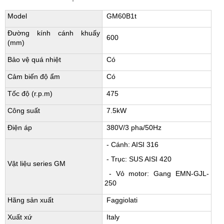
Model
GM60B1t
Đường kính cánh khuấy
600
(mm)
Bảo vệ quá nhiệt
Có
Cảm biến độ ẩm
Có
Tốc độ (r.p.m)
475
Công suất
7.5kW
Điện áp
380V/3 pha/50Hz
- Cánh: AISI 316
- Trục: SUS AISI 420
Vật liệu series GM
- Vỏ motor: Gang EMN-GJL-
250
Hãng sản xuất
Faggiolati
Xuất xứ
Italy