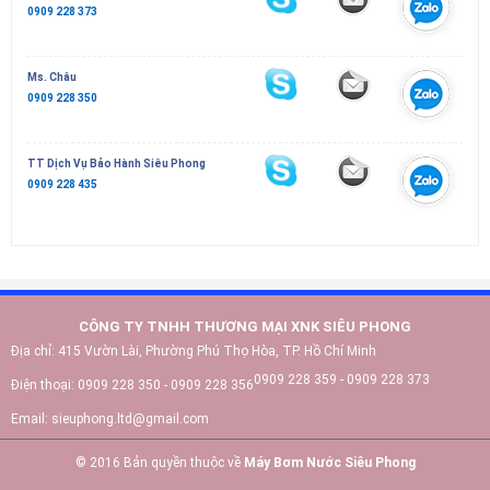
0909 228 373
Ms. Châu
0909 228 350
TT Dịch Vụ Bảo Hành Siêu Phong
0909 228 435
CÔNG TY TNHH THƯƠNG MẠI XNK SIÊU PHONG
Địa chỉ:
415 Vườn Lài, Phường Phú Thọ Hòa, TP. Hồ Chí Minh
0909 228 359 - 0909 228 373
Điện thoại:
0909 228 350 - 0909 228 356
Email:
sieuphong.ltd@gmail.com
© 2016 Bản quyền thuộc về
Máy Bơm Nước Siêu Phong