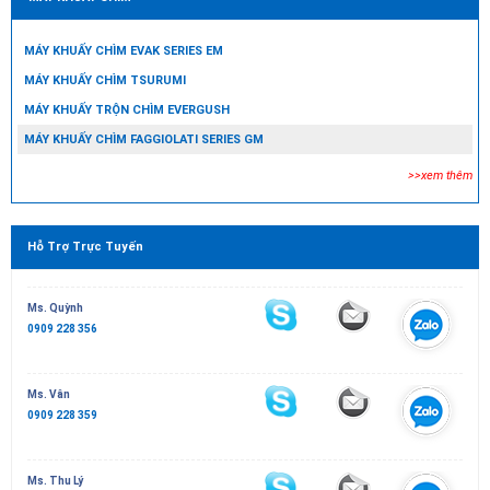
MÁY KHUẤY CHÌM EVAK SERIES EM
MÁY KHUẤY CHÌM TSURUMI
MÁY KHUẤY TRỘN CHÌM EVERGUSH
MÁY KHUẤY CHÌM FAGGIOLATI SERIES GM
>>xem thêm
Hỗ Trợ Trực Tuyến
Ms. Quỳnh
0909 228 356
Ms. Vân
0909 228 359
Ms. Thu Lý