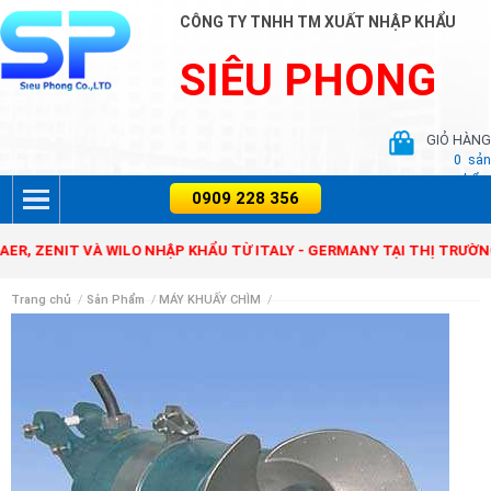
CÔNG TY TNHH TM XUẤT NHẬP KHẨU
SIÊU PHONG
GIỎ HÀNG
0
sản
phẩm
ENIT VÀ WILO NHẬP KHẨU TỪ ITALY - GERMANY TẠI THỊ TRƯỜNG VIỆ
Trang chủ
/
Sản Phẩm
/
MÁY KHUẤY CHÌM
/