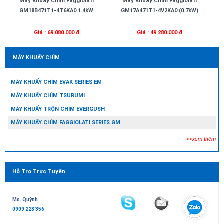
Máy Khuấy Chìm Faggiolati
Máy Khuấy Chìm Faggiolati
GM18B471T1-4T6KA0 1.4kW
GM17A471T1-4V2KA0 (0.7kW)
Giá : 69.080.000 đ
Giá : 49.280.000 đ
MÁY KHUẤY CHÌM
MÁY KHUẤY CHÌM EVAK SERIES EM
MÁY KHUẤY CHÌM TSURUMI
MÁY KHUẤY TRỘN CHÌM EVERGUSH
MÁY KHUẤY CHÌM FAGGIOLATI SERIES GM
>>xem thêm
Hỗ Trợ Trực Tuyến
Ms. Quỳnh
0909 228 356