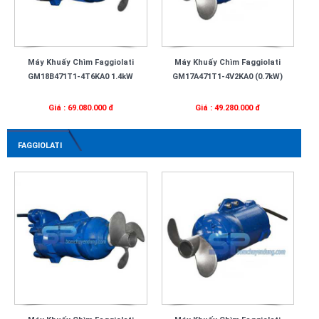
Máy Khuấy Chìm Faggiolati
Máy Khuấy Chìm Faggiolati
GM18B471T1-4T6KA0 1.4kW
GM17A471T1-4V2KA0 (0.7kW)
Giá : 69.080.000 đ
Giá : 49.280.000 đ
FAGGIOLATI