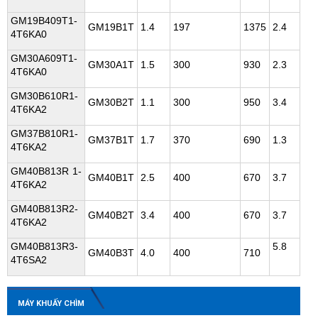
GM19B409T1-
GM19B1T
1.4
197
1375
2.4
4T6KA0
GM30A609T1-
GM30A1T
1.5
300
930
2.3
4T6KA0
GM30B610R1-
GM30B2T
1.1
300
950
3.4
4T6KA2
GM37B810R1-
GM37B1T
1.7
370
690
1.3
4T6KA2
GM40B813R 1-
GM40B1T
2.5
400
670
3.7
4T6KA2
GM40B813R2-
GM40B2T
3.4
400
670
3.7
4T6KA2
GM40B813R3-
5.8
GM40B3T
4.0
400
710
4T6SA2
MÁY KHUẤY CHÌM