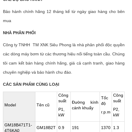
Bảo hành chính hãng 12 tháng kể từ ngày giao hàng cho bên
mua
NHÀ PHÂN PHỐI
Công ty TNHH TM XNK Siêu Phong là nhà phân phối độc quyền
các dòng máy bơm từ các thương hiệu nổi tiếng toàn cầu. Chúng
tôi cam kết bán hàng chính hãng, giá cả cạnh tranh, giao hàng
chuyên nghiệp và bảo hành chu đáo.
CÁC SẢN PHẨM CÙNG LOẠI
Công
Công
Tốc
suất
suất
Đường kính
độ
Model
Tên cũ
cánh khuấy
P1,
P2,
r.p.m
kW
kW
GM18B471T1-
GM18B2T
0.9
191
1370
1.3
4T6KA0