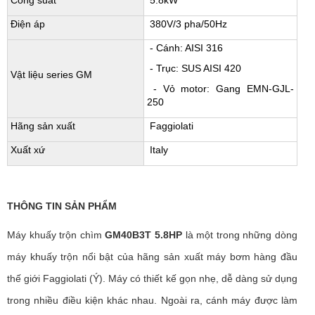
Công suất
5.8kW
Điện áp
380V/3 pha/50Hz
- Cánh: AISI 316
- Trục: SUS AISI 420
Vật liệu series GM
- Vỏ motor: Gang EMN-GJL-
250
Hãng sản xuất
Faggiolati
Xuất xứ
Italy
THÔNG TIN SẢN PHẨM
Máy khuấy trộn chìm
GM40B3T 5.8HP
là một trong những dòng
máy khuấy trộn nổi bật của hãng sản xuất máy bơm hàng đầu
thế giới Faggiolati (Ý). Máy có thiết kế gọn nhẹ, dễ dàng sử dụng
trong nhiều điều kiện khác nhau. Ngoài ra, cánh máy được làm