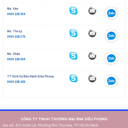
Ms. Vân
0909 228 359
Ms. Thu Lý
0909 228 373
Ms. Châu
0909 228 350
TT Dịch Vụ Bảo Hành Siêu Phong
0909 228 435
CÔNG TY TNHH THƯƠNG MẠI XNK SIÊU PHONG
Địa chỉ:
415 Vườn Lài, Phường Phú Thọ Hòa, TP. Hồ Chí Minh