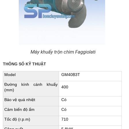
Máy khuấy trộn chìm Faggiolati
THÔNG SỐ KỸ THUẬT
Model
GM40B3T
Đường kính cánh khuấy
400
(mm)
Bảo vệ quá nhiệt
Có
Cảm biến độ ẩm
Có
Tốc độ (r.p.m)
710