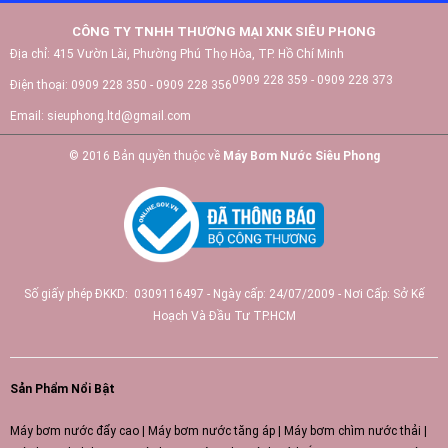
CÔNG TY TNHH THƯƠNG MẠI XNK SIÊU PHONG
Địa chỉ:
415 Vườn Lài, Phường Phú Thọ Hòa, TP. Hồ Chí Minh
0909 228 359 - 0909 228 373
Điện thoại:
0909 228 350 - 0909 228 356
Email:
sieuphong.ltd@gmail.com
© 2016 Bản quyền thuộc về
Máy Bơm Nước Siêu Phong
Số giấy phép ĐKKD: 0309116497 - Ngày cấp: 24/07/2009 - Nơi Cấp: Sở Kế
Hoạch Và Đầu Tư TP.HCM
Sản Phẩm Nổi Bật
Máy bơm nước đẩy cao
|
Máy bơm nước tăng áp
|
Máy bơm chìm nước thải
|