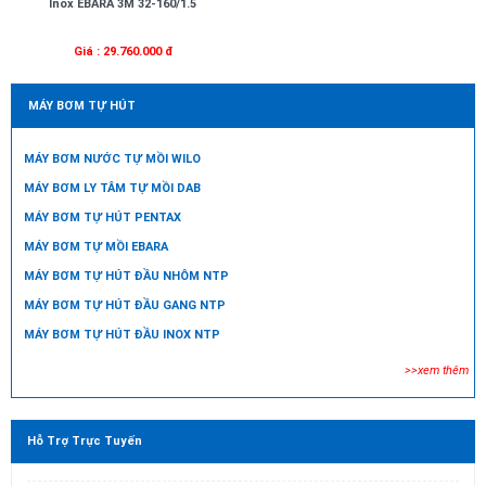
Inox EBARA 3M 32-160/1.5
Giá : 29.760.000 đ
MÁY BƠM TỰ HÚT
MÁY BƠM NƯỚC TỰ MỒI WILO
MÁY BƠM LY TÂM TỰ MỒI DAB
MÁY BƠM TỰ HÚT PENTAX
MÁY BƠM TỰ MỒI EBARA
MÁY BƠM TỰ HÚT ĐẦU NHÔM NTP
MÁY BƠM TỰ HÚT ĐẦU GANG NTP
MÁY BƠM TỰ HÚT ĐẦU INOX NTP
>>xem thêm
Hỗ Trợ Trực Tuyến