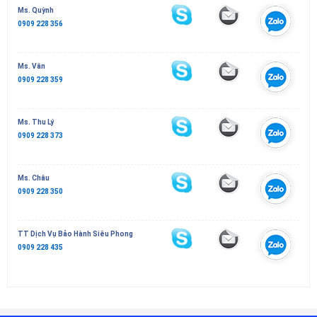
Ms. Quỳnh
0909 228 356
Ms. Vân
0909 228 359
Ms. Thu Lý
0909 228 373
Ms. Châu
0909 228 350
TT Dịch Vụ Bảo Hành Siêu Phong
0909 228 435