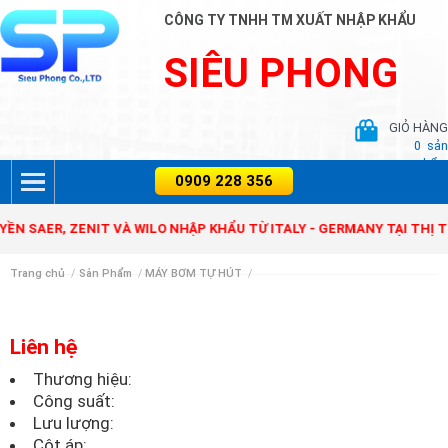
CÔNG TY TNHH TM XUẤT NHẬP KHẨU
SIÊU PHONG
GIỎ HÀNG
0
sản
phẩm
 SAER, ZENIT VÀ WILO NHẬP KHẨU TỪ ITALY - GERMANY TẠI THỊ T
Trang chủ
/
Sản Phẩm
/
MÁY BƠM TỰ HÚT
/
Liên hệ
Thương hiệu:
Công suất:
Lưu lượng:
Cột áp: