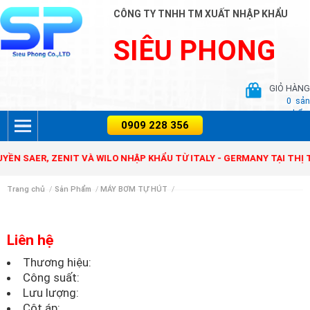
CÔNG TY TNHH TM XUẤT NHẬP KHẨU
SIÊU PHONG
GIỎ HÀNG
0
sản
phẩm
N SAER, ZENIT VÀ WILO NHẬP KHẨU TỪ ITALY - GERMANY TẠI THỊ T
Trang chủ
/
Sản Phẩm
/
MÁY BƠM TỰ HÚT
/
Liên hệ
Thương hiệu:
Công suất:
Lưu lượng:
Cột áp: