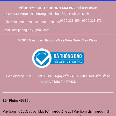
CÔNG TY TNHH THƯƠNG MẠI XNK SIÊU PHONG
Địa chỉ:
415 Vườn Lài, Phường Phú Thọ Hòa, TP. Hồ Chí Minh
0909 228 359 - 0909 228 373
Điện thoại:
0909 228 350 - 0909 228 356
Email:
sieuphong.ltd@gmail.com
© 2016 Bản quyền thuộc về
Máy Bơm Nước Siêu Phong
Số giấy phép ĐKKD: 0309116497 - Ngày cấp: 24/07/2009 - Nơi Cấp: Sở Kế
Hoạch Và Đầu Tư TP.HCM
Sản Phẩm Nổi Bật
Máy bơm nước đẩy cao
|
Máy bơm nước tăng áp
|
Máy bơm chìm nước thải
|