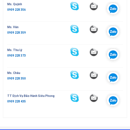
Ms. Quỳnh
0909 228 356
Ms. Vân
0909 228 359
Ms. Thu Lý
0909 228 373
Ms. Châu
0909 228 350
TT Dịch Vụ Bảo Hành Siêu Phong
0909 228 435