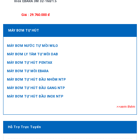
Inox EBARA 3M 32-160/1.5
Giá : 29.760.000 đ
MÁY BƠM TỰ HÚT
MÁY BƠM NƯỚC TỰ MỒI WILO
MÁY BƠM LY TÂM TỰ MỒI DAB
MÁY BƠM TỰ HÚT PENTAX
MÁY BƠM TỰ MỒI EBARA
MÁY BƠM TỰ HÚT ĐẦU NHÔM NTP
MÁY BƠM TỰ HÚT ĐẦU GANG NTP
MÁY BƠM TỰ HÚT ĐẦU INOX NTP
>>xem thêm
Hỗ Trợ Trực Tuyến