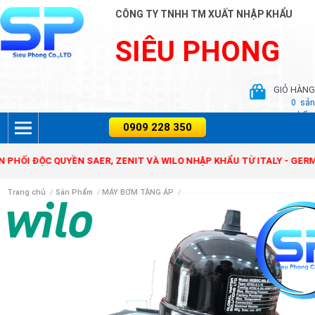
CÔNG TY TNHH TM XUẤT NHẬP KHẨU
SIÊU PHONG
GIỎ HÀNG
0
sản
phẩm
 PHÂN PHỐI ĐỘC QUYỀN SAER, ZENIT VÀ WILO NHẬP KHẨU TỪ ITALY 
Trang chủ
/
Sản Phẩm
/
MÁY BƠM TĂNG ÁP
/