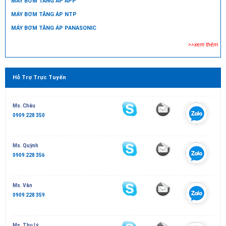
MÁY BƠM TĂNG ÁP APP
MÁY BƠM TĂNG ÁP NTP
MÁY BƠM TĂNG ÁP PANASONIC
>>xem thêm
Hỗ Trợ Trực Tuyến
Ms. Châu
0909 228 350
Ms. Quỳnh
0909 228 356
Ms. Vân
0909 228 359
Ms. Thu Lý