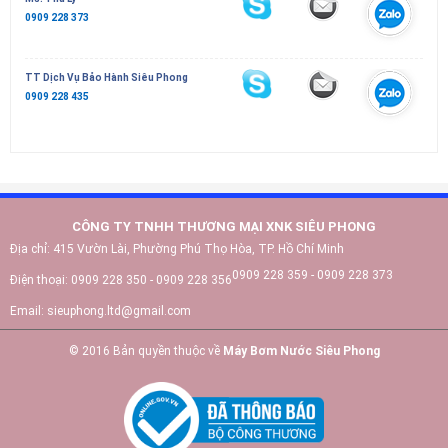
0909 228 373
TT Dịch Vụ Bảo Hành Siêu Phong
0909 228 435
CÔNG TY TNHH THƯƠNG MẠI XNK SIÊU PHONG
Địa chỉ:
415 Vườn Lài, Phường Phú Thọ Hòa, TP. Hồ Chí Minh
0909 228 359 - 0909 228 373
Điện thoại:
0909 228 350 - 0909 228 356
Email:
sieuphong.ltd@gmail.com
© 2016 Bản quyền thuộc về
Máy Bơm Nước Siêu Phong