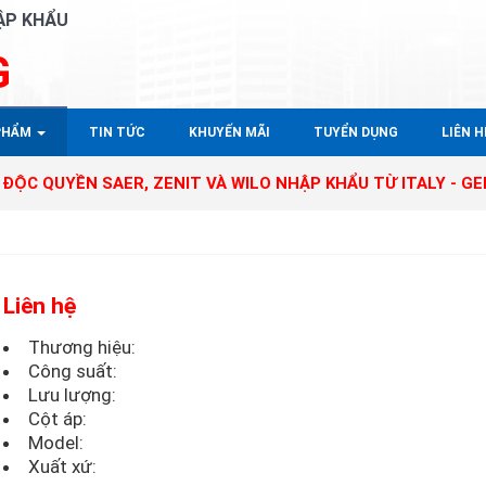
ẬP KHẨU
G
PHẨM
TIN TỨC
KHUYẾN MÃI
TUYỂN DỤNG
LIÊN HÊ
YỀN SAER, ZENIT VÀ WILO NHẬP KHẨU TỪ ITALY - GERMANY 
Liên hệ
Thương hiệu:
Công suất:
Lưu lượng:
Cột áp:
Model:
Xuất xứ: