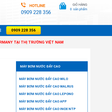
GIỎ HÀNG
0
sản phẩm
0909 228 356
0909 228 356
̣
TẠI THỊ TRƯỜNG VIỆT NAM
MÁY BƠM NƯỚC ĐẨY CAO
MÁY BƠM NƯỚC ĐẨY CAO WILO
MÁY BƠM NƯỚC ĐẨY CAO WALRUS
MÁY BƠM NƯỚC ĐẨY CAO LEPONO
MÁY BƠM NƯỚC ĐẨY CAO APP
MÁY BƠM NƯỚC ĐẨY CAO INOX NTP