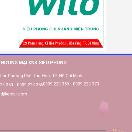
THƯƠNG MẠI XNK SIÊU PHONG
Lài, Phường Phú Thọ Hòa, TP. Hồ Chí Minh
0909 228 359 - 0909 228 373
28 350 - 0909 228 356
ltd@gmail.com