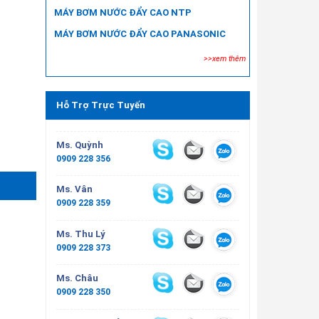
MÁY BƠM NƯỚC ĐẨY CAO NTP
MÁY BƠM NƯỚC ĐẨY CAO PANASONIC
>>xem thêm
Hỗ Trợ Trực Tuyến
Ms. Quỳnh
0909 228 356
Ms. Vân
0909 228 359
Ms. Thu Lý
0909 228 373
Ms. Châu
0909 228 350