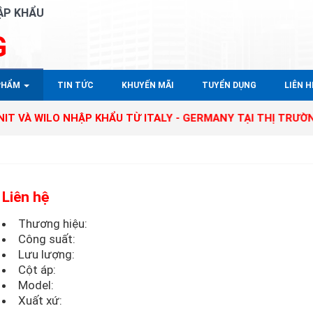
ẬP KHẨU
G
PHẨM
TIN TỨC
KHUYẾN MÃI
TUYỂN DỤNG
LIÊN HÊ
ILO NHẬP KHẨU TỪ ITALY - GERMANY TẠI THỊ TRƯỜNG VIỆT
Liên hệ
Thương hiệu:
Công suất:
Lưu lượng:
Cột áp:
Model:
Xuất xứ: