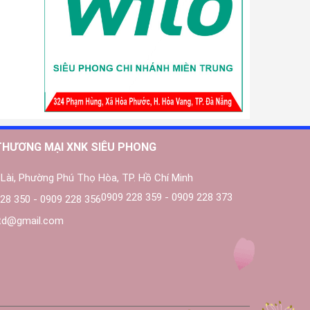
THƯƠNG MẠI XNK SIÊU PHONG
Lài, Phường Phú Thọ Hòa, TP. Hồ Chí Minh
0909 228 359 - 0909 228 373
28 350 - 0909 228 356
ltd@gmail.com