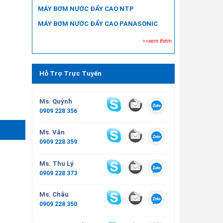
MÁY BƠM NƯỚC ĐẨY CAO NTP
MÁY BƠM NƯỚC ĐẨY CAO PANASONIC
>>xem thêm
Hỗ Trợ Trực Tuyến
Ms. Quỳnh
0909 228 356
Ms. Vân
0909 228 359
Ms. Thu Lý
0909 228 373
Ms. Châu
0909 228 350