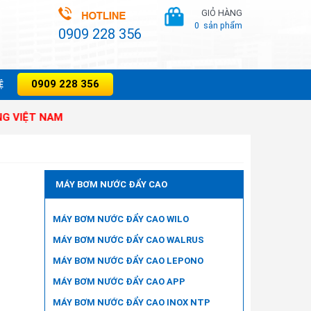
GIỎ HÀNG
0
sản phẩm
0909 228 356
0909 228 356
̣
 NAM
MÁY BƠM NƯỚC ĐẨY CAO
MÁY BƠM NƯỚC ĐẨY CAO WILO
MÁY BƠM NƯỚC ĐẨY CAO WALRUS
MÁY BƠM NƯỚC ĐẨY CAO LEPONO
MÁY BƠM NƯỚC ĐẨY CAO APP
MÁY BƠM NƯỚC ĐẨY CAO INOX NTP