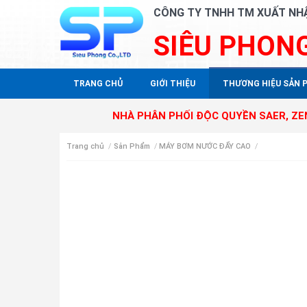
CÔNG TY TNHH TM XUẤT NH
SIÊU PHON
TRANG CHỦ
GIỚI THIỆU
THƯƠNG HIỆU SẢN 
NHÀ PHÂN PHỐI ĐỘC QUYỀN SAER, ZENIT VÀ W
Trang chủ
/
Sản Phẩm
/
MÁY BƠM NƯỚC ĐẨY CAO
/