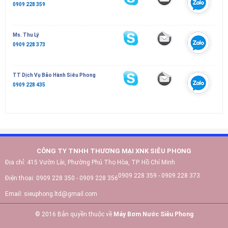
0909 228 359
Ms. Thu Lý
0909 228 373
TT Dịch Vụ Bảo Hành Siêu Phong
0909 228 435
CÔNG TY TNHH THƯƠNG MẠI XNK SIÊU PHONG
Địa chỉ:
415 Vườn Lài, Phường Phú Thọ Hòa, TP. Hồ Chí Minh
0909 228 359 - 0909 228 373
Điện thoại:
0909 228 350 - 0909 228 356
Email:
sieuphong.ltd@gmail.com
© 2016 Bản quyền thuộc về
Máy Bơm Nước Siêu Phong