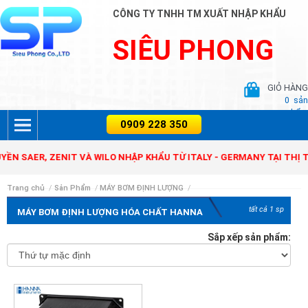
CÔNG TY TNHH TM XUẤT NHẬP KHẨU
SIÊU PHONG
GIỎ HÀNG
0
sản
phẩm
ER, ZENIT VÀ WILO NHẬP KHẨU TỪ ITALY - GERMANY TẠI THỊ TRƯỜN
Trang chủ
/
Sản Phẩm
/
MÁY BƠM ĐỊNH LƯỢNG
/
tất cả 1 sp
MÁY BƠM ĐỊNH LƯỢNG HÓA CHẤT HANNA
Sắp xếp sản phẩm: