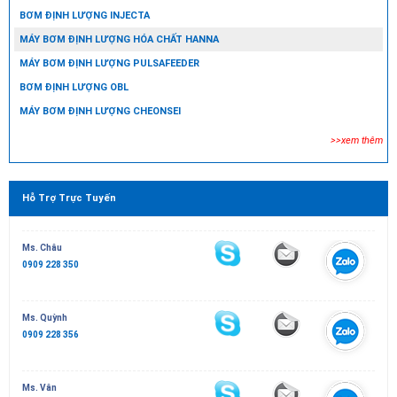
BƠM ĐỊNH LƯỢNG INJECTA
MÁY BƠM ĐỊNH LƯỢNG HÓA CHẤT HANNA
MÁY BƠM ĐỊNH LƯỢNG PULSAFEEDER
BƠM ĐỊNH LƯỢNG OBL
MÁY BƠM ĐỊNH LƯỢNG CHEONSEI
>>xem thêm
Hỗ Trợ Trực Tuyến
Ms. Châu
0909 228 350
Ms. Quỳnh
0909 228 356
Ms. Vân