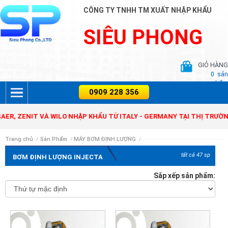
CÔNG TY TNHH TM XUẤT NHẬP KHẨU
SIÊU PHONG
GIỎ HÀNG
0
sản
phẩm
VÀ WILO NHẬP KHẨU TỪ ITALY - GERMANY TẠI THỊ TRƯỜNG VIỆT NA
Trang chủ
/
Sản Phẩm
/
MÁY BƠM ĐỊNH LƯỢNG
/
tất cả 47 sp
BƠM ĐỊNH LƯỢNG INJECTA
Sắp xếp sản phẩm: