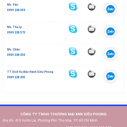
Ms. Vân
0909 228 359
Ms. Thu Lý
0909 228 373
Ms. Châu
0909 228 350
TT Dịch Vụ Bảo Hành Siêu Phong
0909 228 435
CÔNG TY TNHH THƯƠNG MẠI XNK SIÊU PHONG
Địa chỉ:
415 Vườn Lài, Phường Phú Thọ Hòa, TP. Hồ Chí Minh