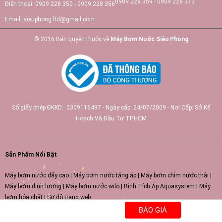
0909 228 359 - 0909 228 373
Điện thoại:
0909 228 350 - 0909 228 356
Email:
sieuphong.ltd@gmail.com
© 2016 Bản quyền thuộc về
Máy Bơm Nước Siêu Phong
Số giấy phép ĐKKD: 0309116497 - Ngày cấp: 24/07/2009 - Nơi Cấp: Sở Kế
Hoạch Và Đầu Tư TP.HCM
Sản Phẩm Nổi Bật
Máy bơm nước đẩy cao
|
Máy bơm nước tăng áp
|
Máy bơm chìm nước thải
|
Máy bơm định lượng
|
Máy bơm nước wilo
|
Bình Tích Áp Aquasystem
|
Máy
bơm hóa chất
|
Sơ đồ trang web
BÁO GIÁ