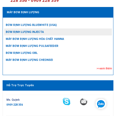
228 356 - 0909 228 359
MÁY BƠM ĐỊNH LƯỢNG
BƠM ĐỊNH LƯỢNG BLUEWHITE (USA)
BƠM ĐỊNH LƯỢNG INJECTA
MÁY BƠM ĐỊNH LƯỢNG HÓA CHẤT HANNA
MÁY BƠM ĐỊNH LƯỢNG PULSAFEEDER
BƠM ĐỊNH LƯỢNG OBL
MÁY BƠM ĐỊNH LƯỢNG CHEONSEI
>>xem thêm
Hỗ Trợ Trực Tuyến
Ms. Quỳnh
0909 228 356